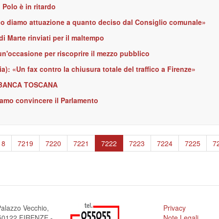
 Polo è in ritardo
rico diamo attuazione a quanto deciso dal Consiglio comunale»
i Marte rinviati per il maltempo
n'occasione per riscoprire il mezzo pubblico
ia): «Un fax contro la chiusura totale del traffico a Firenze»
SI BANCA TOSCANA
mo convincere il Parlamento
ge
18
Page
7219
Page
7220
Page
7221
Pagina
7222
Page
7223
Page
7224
Page
7225
P
7
attuale
alazzo Vecchio,
Privacy
a 50122 FIRENZE -
Note Legali