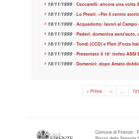
19/11/1999
-
Ceccarelli: ancora una volta il
19/11/1999
-
Lo Presti: «Per il centro sto
19/11/1999
-
Acquedotto: lavori al Campo d
19/11/1999
-
Paderi: domenica senz'auto, u
18/11/1999
-
Tondi (CCD) e Pieri (Forza Ital
18/11/1999
-
Presentato il 18° trofeo AS
18/11/1999
-
Domenici: dopo Amato dobbia
Paginazione
Prima
« Prima
Pagina
‹‹
…
Pa
72
pagina
precedente
Comune di Firenze - P
Piazza della Signori