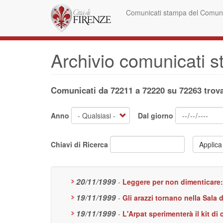
Salta
Comunicati stampa del Comune
al
contenuto
principale
Archivio comunicati 
Comunicati da 72211 a 72220 su 72263 trova
Anno
Dal giorno
Chiavi di Ricerca
Applica
20/11/1999
-
Leggere per non dimenticare
19/11/1999
-
Gli arazzi tornano nella Sala
19/11/1999
-
L'Arpat sperimenterà il kit di 