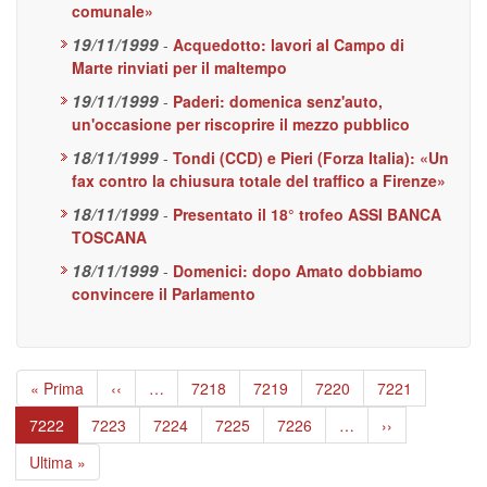
comunale»
19/11/1999
-
Acquedotto: lavori al Campo di
Marte rinviati per il maltempo
19/11/1999
-
Paderi: domenica senz'auto,
un'occasione per riscoprire il mezzo pubblico
18/11/1999
-
Tondi (CCD) e Pieri (Forza Italia): «Un
fax contro la chiusura totale del traffico a Firenze»
18/11/1999
-
Presentato il 18° trofeo ASSI BANCA
TOSCANA
18/11/1999
-
Domenici: dopo Amato dobbiamo
convincere il Parlamento
Paginazione
Prima
« Prima
Pagina
‹‹
…
Page
7218
Page
7219
Page
7220
Page
7221
pagina
precedente
Pagina
7222
Page
7223
Page
7224
Page
7225
Page
7226
…
Pagina
››
attuale
successiva
Ultima
Ultima »
pagina