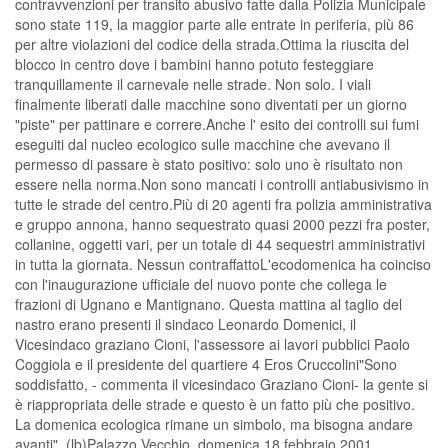
contravvenzioni per transito abusivo fatte dalla Polizia Municipale
sono state 119, la maggior parte alle entrate in periferia, più 86
per altre violazioni del codice della strada.Ottima la riuscita del
blocco in centro dove i bambini hanno potuto festeggiare
tranquillamente il carnevale nelle strade. Non solo. I viali
finalmente liberati dalle macchine sono diventati per un giorno
"piste" per pattinare e correre.Anche l' esito dei controlli sui fumi
eseguiti dal nucleo ecologico sulle macchine che avevano il
permesso di passare è stato positivo: solo uno è risultato non
essere nella norma.Non sono mancati i controlli antiabusivismo in
tutte le strade del centro.Più di 20 agenti fra polizia amministrativa
e gruppo annona, hanno sequestrato quasi 2000 pezzi fra poster,
collanine, oggetti vari, per un totale di 44 sequestri amministrativi
in tutta la giornata. Nessun contraffattoL'ecodomenica ha coinciso
con l'inaugurazione ufficiale del nuovo ponte che collega le
frazioni di Ugnano e Mantignano. Questa mattina al taglio del
nastro erano presenti il sindaco Leonardo Domenici, il
Vicesindaco graziano Cioni, l'assessore ai lavori pubblici Paolo
Coggiola e il presidente del quartiere 4 Eros Cruccolini"Sono
soddisfatto, - commenta il vicesindaco Graziano Cioni- la gente si
è riappropriata delle strade e questo è un fatto più che positivo.
La domenica ecologica rimane un simbolo, ma bisogna andare
avanti". (lb)Palazzo Vecchio, domenica 18 febbraio 2001