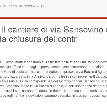
 di Firenze dal 1999 al 2017
l cantiere di via Sansovino s
 la chiusura del contr
a. I lavori infatti si spostano sull'altro lato della strada (sul lato cioè 
l Sansovino.Ecco in dettaglio i provvedimenti che scatteranno mercoledì 2
 un divieto di sosta e di transito nel tratto compreso tra via Baccio d'Ag
 tra piazza Batoni via Annibal Caro. Inoltre i veicoli provenienti da piazz
etro Francavilla, in corrispondenza dell'incrocio con via Sansovino, scat
via Bronzino. Infine in via Baccio d'Agnolo, in corrispondenza dell'inters
 destra.I lavori saranno effettuati in due fasi: la prima interesserà il tr
I provvedimenti e le deviazioni saranno segnalati in loco con appositi cart