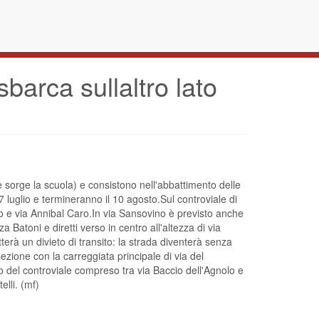
barca sullaltro lato
dove sorge la scuola) e consistono nell'abbattimento delle
7 luglio e termineranno il 10 agosto.Sul controviale di
nolo e via Annibal Caro.In via Sansovino è previsto anche
a Batoni e diretti verso in centro all'altezza di via
terà un divieto di transito: la strada diventerà senza
ezione con la carreggiata principale di via del
atto del controviale compreso tra via Baccio dell'Agnolo e
elli. (mf)