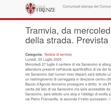
Salta
Comunicati stampa del Comune
al
contenuto
principale
Tramvia, da mercoled i
della strada. Prevista
Categoria
Notizie di servizio
Lunedì, 25 Luglio 2005
Mercoledì 27 luglio il cantiere di via Sansovino si allarg
alberature presenti nell'aiuola spartitraffico di via de
via Sansovino (lati numeri civici dispari) sarà istituito
un restringimento di carreggiata in direzione centro città
Baccio d'Agnolo dovranno proseguire a diritto. In via Pi
uscita dal lato di via Sansovino ma sarà accessibile da 
Sansovino, sarà istituito uno stop e l'obbligo di svolta a
via Pietro Francavilla, la seconda il tratto successivo. 