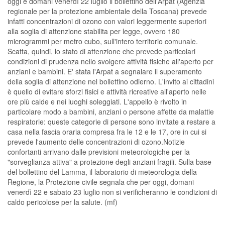
oggi e domani venerdì 22 luglio il bollettino dell'Arpat (Agenzia
regionale per la protezione ambientale della Toscana) prevede
infatti concentrazioni di ozono con valori leggermente superiori
alla soglia di attenzione stabilita per legge, ovvero 180
microgrammi per metro cubo, sull'intero territorio comunale.
Scatta, quindi, lo stato di attenzione che prevede particolari
condizioni di prudenza nello svolgere attività fisiche all'aperto per
anziani e bambini. E' stata l'Arpat a segnalare il superamento
della soglia di attenzione nel bollettino odierno. L'invito ai cittadini
è quello di evitare sforzi fisici e attività ricreative all'aperto nelle
ore più calde e nei luoghi soleggiati. L'appello è rivolto in
particolare modo a bambini, anziani o persone affette da malattie
respiratorie: queste categorie di persone sono invitate a restare a
casa nella fascia oraria compresa fra le 12 e le 17, ore in cui si
prevede l'aumento delle concentrazioni di ozono.Notizie
confortanti arrivano dalle previsioni meteorologiche per la
"sorveglianza attiva" a protezione degli anziani fragili. Sulla base
del bollettino del Lamma, il laboratorio di meteorologia della
Regione, la Protezione civile segnala che per oggi, domani
venerdì 22 e sabato 23 luglio non si verificheranno le condizioni di
caldo pericolose per la salute. (mf)