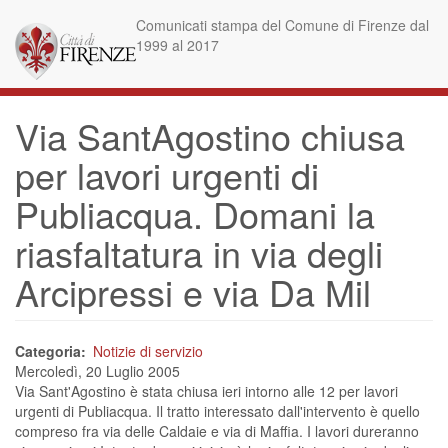
Salta
Comunicati stampa del Comune di Firenze dal
al
1999 al 2017
contenuto
principale
Via SantAgostino chiusa
per lavori urgenti di
Publiacqua. Domani la
riasfaltatura in via degli
Arcipressi e via Da Mil
Categoria
Notizie di servizio
Mercoledì, 20 Luglio 2005
Via Sant'Agostino è stata chiusa ieri intorno alle 12 per lavori
urgenti di Publiacqua. Il tratto interessato dall'intervento è quello
compreso fra via delle Caldaie e via di Maffia. I lavori dureranno