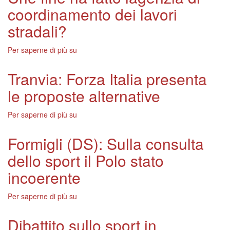
(FI):
coordinamento dei lavori
Latteggiamento
di
stradali?
Formigli
patetico
Per saperne di più su
Fittante
(Insieme
per
Tranvia: Forza Italia presenta
lUlivo):
le proposte alternative
Che
fine
ha
Per saperne di più su
Tranvia:
fatto
Forza
lagenzia
Italia
Formigli (DS): Sulla consulta
di
presenta
coordinamento
dello sport il Polo stato
le
dei
proposte
incoerente
lavori
alternative
stradali?
Per saperne di più su
Formigli
(DS):
Sulla
Dibattito sullo sport in
consulta