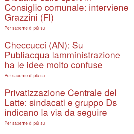
Consiglio comunale: interviene
dello
sport
Grazzini (FI)
il
Polo
Per saperne di più su
Dibattito
stato
sullo
incoerente
sport
Checcucci (AN): Su
in
Publiacqua lamministrazione
Consiglio
comunale:
ha le idee molto confuse
interviene
Grazzini
Per saperne di più su
Checcucci
(FI)
(AN):
Su
Privatizzazione Centrale del
Publiacqua
Latte: sindacati e gruppo Ds
lamministrazione
ha
indicano la via da seguire
le
idee
Per saperne di più su
Privatizzazione
molto
Centrale
confuse