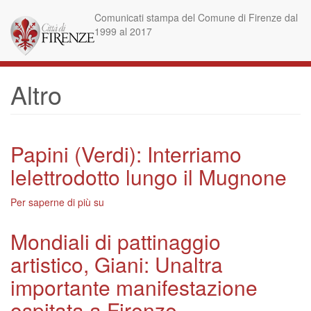
Salta
Comunicati stampa del Comune di Firenze dal
al
1999 al 2017
contenuto
principale
Altro
Papini (Verdi): Interriamo
lelettrodotto lungo il Mugnone
Per saperne di più su
Papini
(Verdi):
Interriamo
Mondiali di pattinaggio
lelettrodotto
artistico, Giani: Unaltra
lungo
il
importante manifestazione
Mugnone
ospitata a Firenze