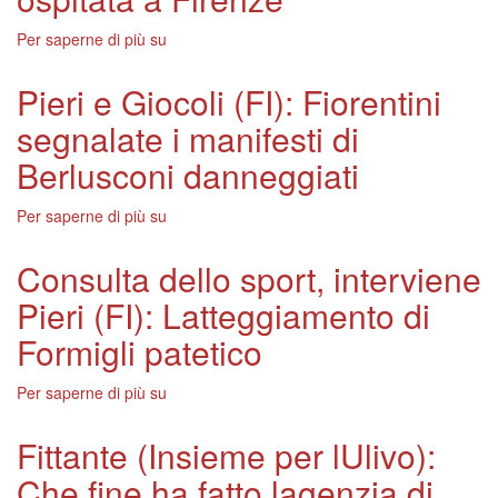
Per saperne di più su
Mondiali
di
pattinaggio
Pieri e Giocoli (FI): Fiorentini
artistico,
segnalate i manifesti di
Giani:
Unaltra
Berlusconi danneggiati
importante
manifestazione
Per saperne di più su
Pieri
ospitata
e
a
Giocoli
Firenze
Consulta dello sport, interviene
(FI):
Pieri (FI): Latteggiamento di
Fiorentini
segnalate
Formigli patetico
i
manifesti
Per saperne di più su
Consulta
di
dello
Berlusconi
sport,
danneggiati
Fittante (Insieme per lUlivo):
interviene
Che fine ha fatto lagenzia di
Pieri