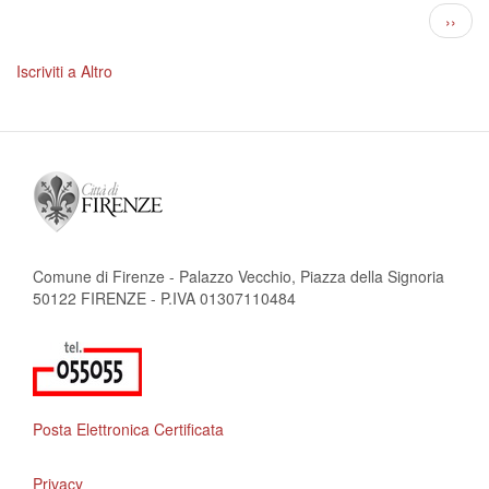
del
Paginazione
Pagin
››
Latte:
succe
sindacati
e
Iscriviti a Altro
gruppo
Ds
indicano
la
via
da
seguire
Comune di Firenze - Palazzo Vecchio, Piazza della Signoria
50122 FIRENZE - P.IVA 01307110484
Posta Elettronica Certificata
Privacy