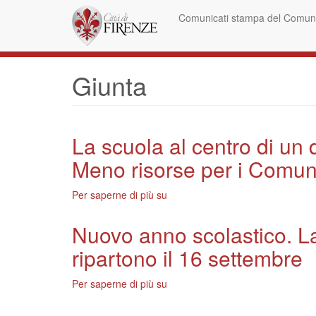
Salta
Comunicati stampa del Comune
al
contenuto
principale
Giunta
La scuola al centro di un 
Meno risorse per i Comun
Per saperne di più su
La
scuola
al
Nuovo anno scolastico. Las
centro
ripartono il 16 settembre
di
un
dibattito
Per saperne di più su
Nuovo
al
anno
congresso
scolastico.