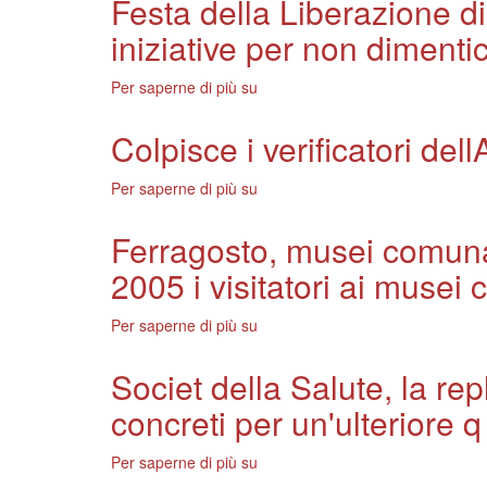
Festa della Liberazione di
dellAnci
Lastri:
a
iniziative per non dimenti
Malgrado
Genova.
il
Lassessore
decreto
Per saperne di più su
Festa
Lastri:
taglia-
della
Meno
spese,
Liberazione
Colpisce i verificatori del
risorse
i
di
per
servizi
Firenze,
i
Per saperne di più su
Colpisce
per
lassessore
Comuni
i
la
Bevilacqua.
c
verificatori
scuola
Ferragosto, musei comunal
Anche
dellAtaf,
ripartono
nei
2005 i visitatori ai musei
denunciato
il
quartieri
dalla
16
tante
Polizia
settembre
Per saperne di più su
Ferragosto,
iniziative
Municipale
musei
per
comunali
non
Societ della Salute, la re
chiusi.
dimenticare
concreti per un'ulteriore q
Resta
aperta
la
Per saperne di più su
Societ
mostra
della