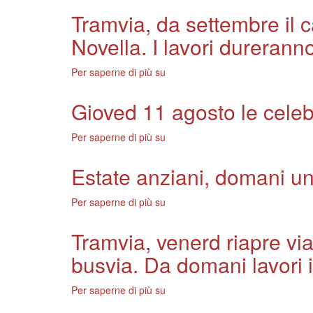
di
Salute,
Tramvia, da settembre il c
Folon.
la
Aumentano
Novella. I lavori dureran
replica
nel
dellassessore
2005
Cioni:
Per saperne di più su
Tramvia,
i
Nessuna
da
visitatori
realt
settembre
Gioved 11 agosto le celebr
ai
virtuale,
il
musei
ma
cantiere
comunali
Per saperne di più su
Gioved
atti
della
de
11
concreti
prima
agosto
per
Estate anziani, domani una
linea
le
un'ulteriore
arriva
celebrazioni
q
alla
Per saperne di più su
Estate
per
stazione
anziani,
il
Santa
domani
Tramvia, venerd riapre via
61
Maria
una
anniversario
Novella.
busvia. Da domani lavori 
giornata
della
I
di
Liberazione
lavori
iniziative
Per saperne di più su
Tramvia,
di
dureranno
al
venerd
Firenze
un