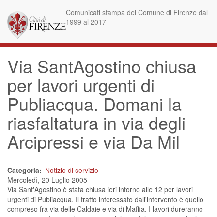
Salta
Comunicati stampa del Comune di Firenze dal
al
1999 al 2017
contenuto
principale
Via SantAgostino chiusa
per lavori urgenti di
Publiacqua. Domani la
riasfaltatura in via degli
Arcipressi e via Da Mil
Categoria
Notizie di servizio
Mercoledì, 20 Luglio 2005
Via Sant'Agostino è stata chiusa ieri intorno alle 12 per lavori
urgenti di Publiacqua. Il tratto interessato dall'intervento è quello
compreso fra via delle Caldaie e via di Maffia. I lavori dureranno