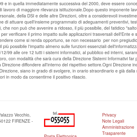
'99 e in quella immediatamente successiva del 2000, deve essere concentr
i di lavoro di maggiore rilevanza istituzionale.Dopo questo imponente la
rsonale, della DSI e delle altre Direzioni, oltre a considerevoli investim
ine di attuare quell'insieme programmato di adeguamenti preventivi, test
, che non può che avvenire a ridosso, il più possibile, del fatidico "salt
r verificare il primo impatto sulle applicazioni trasversali dell'Ente e 
endere come si renda opportuno, se non necessario  per non pregiudicare
 il più possibile l'impatto almeno sulle funzioni essenziali dell'informa
/12/99 alle ore 12 tutti i sistemi informatici, al pubblico ed interni, sar
, con modalità che sarà cura della Direzione Sistemi Informativi far perve
Direzione diffondere all'interno del rispettivo settore.Ogni Direzione in
 Direzione, siano in grado di svolgere, in orario straordinario e già dalla 
tori in modo da consentirne il positivo rilascio.
alazzo Vecchio,
Privacy
a 50122 FIRENZE -
Note Legali
Amministrazione
Trasparente
Posta Elettronica