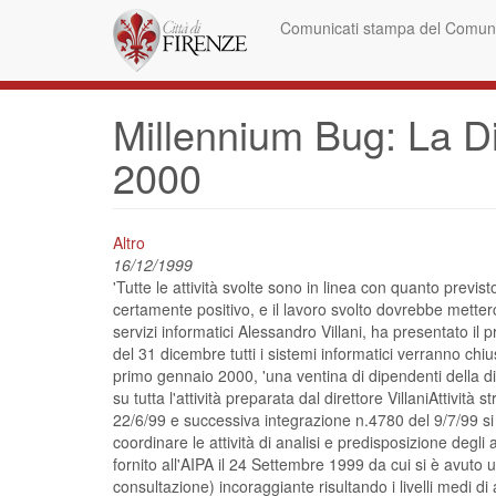
Skip
Comunicati stampa del Comune
to
main
content
Millennium Bug: La Di
2000
Altro
16/12/1999
'Tutte le attività svolte sono in linea con quanto prev
certamente positivo, e il lavoro svolto dovrebbe metterc
servizi informatici Alessandro Villani, ha presentato il
del 31 dicembre tutti i sistemi informatici verranno ch
primo gennaio 2000, 'una ventina di dipendenti della di
su tutta l'attività preparata dal direttore VillaniAttiv
22/6/99 e successiva integrazione n.4780 del 9/7/99 si
coordinare le attività di analisi e predisposizione degli 
fornito all'AIPA il 24 Settembre 1999 da cui si è avuto 
consultazione) incoraggiante risultando i livelli medi di