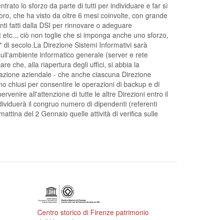
ato lo sforzo da parte di tutti per individuare e far sì
voro, che ha visto da oltre 6 mesi coinvolte, con grande
enti fatti dalla DSI per rinnovare o adeguare
 etc.., ciò non toglie che si imponga anche uno sforzo,
o" di secolo.La Direzione Sistemi Informativi sarà
sull'ambiente informatico generale (server e rete
 che, alla riapertura degli uffici, si abbia la
tizzazione aziendale - che anche ciascuna Direzione
anno chiusi per consentire le operazioni di backup e di
nire all'attenzione di tutte le altre Direzioni entro il
dividuerà il congruo numero di dipendenti (referenti
mattina del 2 Gennaio quelle attività di verifica sulle
Centro storico di Firenze patrimonio