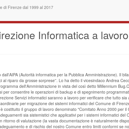
 di Firenze dal 1999 al 2017
rezione Informatica a lavoro
isto dall'AIPA (Autorità informatica per la Pubblica Amministrazione). Il 
i al riparo da grosse sorprese''. Lo ha detto il vicesindaco Andrea Cecc
 programma dell'Amministrazione in vista del così detto Millennium Bug.Cec
iusi per consentire le operazioni di backup e di spegnimento programmato
rezione Servizi informatici saranno a lavoro per verificare che tutto sia
ità straordinarie per migrazione dei sistemi informatici del Comune di Fi
 è costituito il gruppo di lavoro denominato "Comitato Anno 2000 per il
adeguamenti sia sistemistici che applicativi per i sistemi informatici del 
un ritorno di valutazione (la vasta documentazione è naturalmente dispon
 adeguamento e di rischio del nostro Comune entro limiti conformi se non m