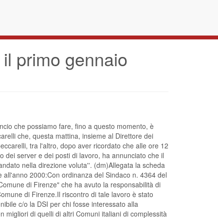
 il primo gennaio
bilancio che possiamo fare, fino a questo momento, è
arelli che, questa mattina, insieme al Direttore dei
carelli, tra l'altro, dopo aver ricordato che alle ore 12
 dei server e dei posti di lavoro, ha annunciato che il
 andato nella direzione voluta''. (dm)Allegata la scheda
renze all'anno 2000:Con ordinanza del Sindaco n. 4364 del
 Comune di Firenze" che ha avuto la responsabilità di
Comune di Firenze.Il riscontro di tale lavoro è stato
ibile c/o la DSI per chi fosse interessato alla
igliori di quelli di altri Comuni italiani di complessità