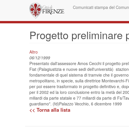
Skip
Comunicati stampa del Comune
to
main
content
Progetto preliminare 
Altro
06/12/1999
Presentato dall'assessore Amos Cecchi il progetto prel
Fiat (Palagiustizia e nuove sedi dell'università)  staz
fondamentale di quel sistema di tramvie che il governo 
metropolitano, in specie, sulla direttrice Montevarchi-F
per poi essere trasformato in progetto definitivo e, do
per il 2002 ed la loro conclusione entro la metà del 2
miliardi da parte statale e 77 miliardi da parte di Fs/T
guardiamo". (fd)Palazzo Vecchio, 6 dicembre 1999
<< Torna alla lista