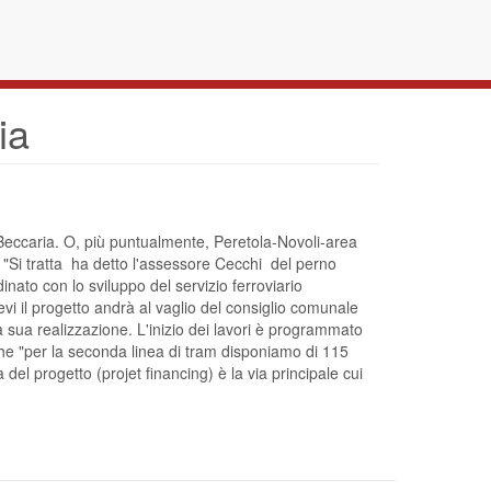
ia
 Beccaria. O, più puntualmente, Peretola-Novoli-area
i tratta  ha detto l'assessore Cecchi  del perno
nato con lo sviluppo del servizio ferroviario
evi il progetto andrà al vaglio del consiglio comunale
a sua realizzazione. L'inizio dei lavori è programmato
che "per la seconda linea di tram disponiamo di 115
del progetto (projet financing) è la via principale cui