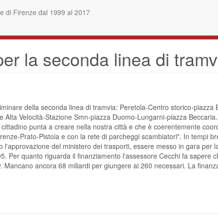
 di Firenze dal 1999 al 2017
per la seconda linea di tramv
iminare della seconda linea di tramvia: Peretola-Centro storico-piazza
ione Alta Velocità-Stazione Smn-piazza Duomo-Lungarni-piazza Beccaria. "S
cittadino punta a creare nella nostra città e che è coerentemente coordi
irenze-Prato-Pistoia e con la rete di parcheggi scambiatori". In tempi br
po l'approvazione del ministero dei trasporti, essere messo in gara per l
005. Per quanto riguarda il finanziamento l'assessore Cecchi fa sapere 
av. Mancano ancora 68 miliardi per giungere ai 260 necessari. La finanza 