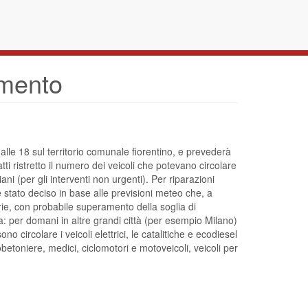
amento
alle 18 sul territorio comunale fiorentino, e prevederà
tti ristretto il numero dei veicoli che potevano circolare
iani (per gli interventi non urgenti). Per riparazioni
 stato deciso in base alle previsioni meteo che, a
rie, con probabile superamento della soglia di
a: per domani in altre grandi città (per esempio Milano)
o circolare i veicoli elettrici, le catalitiche e ecodiesel
etoniere, medici, ciclomotori e motoveicoli, veicoli per