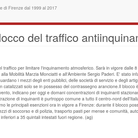
 di Firenze dal 1999 al 2017
cco del traffico antiinquin
traffico per limitare l'inquinamento atmosferico. Sarà in vigore dalle 8 
 alla Mobilità Marzia Monciatti e all'Ambiente Sergio Paderi. E' stato infa
guardano i mezzi degli enti pubblici, delle società di servizio e degli artig
on catalizzati solo se in possesso del contrassegno arancione.Il blocco è
vento, indicano per oggi e domani concentrazioni di inquinanti staziona
azione di inquinanti è purtroppo comune a tutto il centro-nord dell'Itali
o le principali esenzioni ora in vigore a Firenze: durante il blocco posson
i di soccorso e di polizia, trasporto pasti per mense e comunità, autob
inferiori a 35 quintali intestati fuori regione. (ag)