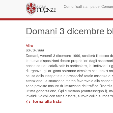
Skip
Comunicati stampa del Comune
to
main
content
Domani 3 dicembre blo
Altro
02/12/1999
Domani, venerdì 3 dicembre 1999, scatterà il blocco del 
le nuove disposizioni decise proprio ieri dagli assessori
anche se non catalizzati: in particolare, le limitazioni ri
d'urgenza, gli artigiani potranno circolare con mezzi n
causa della inaspettata e pressoché totale assenza di 
attenzione.La situazione meteo favorevole alla concentr
sono previste misure di limitazione del traffico.Ricordiam
ultima generazione, Gpl e metano (contrassegno I), mezz
invalidi, veicoli con targa estera, autoveicoli e autocarri 
<< Torna alla lista