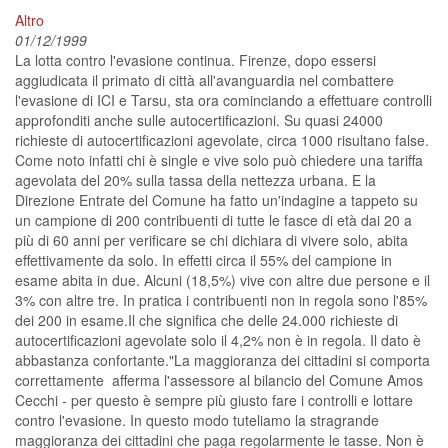
Altro
01/12/1999
La lotta contro l'evasione continua. Firenze, dopo essersi
aggiudicata il primato di città all'avanguardia nel combattere
l'evasione di ICI e Tarsu, sta ora cominciando a effettuare controlli
approfonditi anche sulle autocertificazioni. Su quasi 24000
richieste di autocertificazioni agevolate, circa 1000 risultano false.
Come noto infatti chi è single e vive solo può chiedere una tariffa
agevolata del 20% sulla tassa della nettezza urbana. E la
Direzione Entrate del Comune ha fatto un'indagine a tappeto su
un campione di 200 contribuenti di tutte le fasce di età dai 20 a
più di 60 anni per verificare se chi dichiara di vivere solo, abita
effettivamente da solo. In effetti circa il 55% del campione in
esame abita in due. Alcuni (18,5%) vive con altre due persone e il
3% con altre tre. In pratica i contribuenti non in regola sono l'85%
dei 200 in esame.Il che significa che delle 24.000 richieste di
autocertificazioni agevolate solo il 4,2% non è in regola. Il dato è
abbastanza confortante."La maggioranza dei cittadini si comporta
correttamente  afferma l'assessore al bilancio del Comune Amos
Cecchi - per questo è sempre più giusto fare i controlli e lottare
contro l'evasione. In questo modo tuteliamo la stragrande
maggioranza dei cittadini che paga regolarmente le tasse. Non è