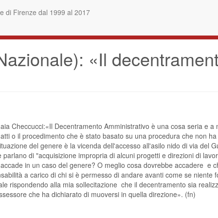
 di Firenze dal 1999 al 2017
azionale): «Il decentrament
Gaia Checcucci:«Il Decentramento Amministrativo è una cosa seria e a n
 atti o il procedimento che è stato basato su una procedura che non ha r
azione del genere è la vicenda dell'accesso all'asilo nido di via del Gua
arlano di "acquisizione impropria di alcuni progetti e direzioni di lavor
accade in un caso del genere? O meglio cosa dovrebbe accadere  e ch
sabilità a carico di chi si è permesso di andare avanti come se niente fo
le rispondendo alla mia sollecitazione  che il decentramento sia realizz
ssessore che ha dichiarato di muoversi in quella direzione». (fn)