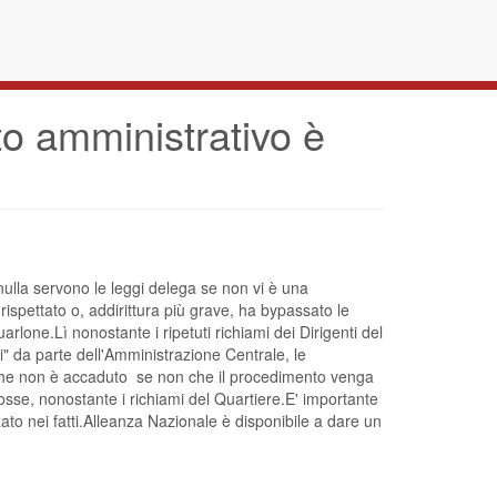
o amministrativo è
ulla servono le leggi delega se non vi è una
ispettato o, addirittura più grave, ha bypassato le
rlone.Lì nonostante i ripetuti richiami dei Dirigenti del
i" da parte dell'Amministrazione Centrale, le
e non è accaduto  se non che il procedimento venga
sse, nonostante i richiami del Quartiere.E' importante 
ato nei fatti.Alleanza Nazionale è disponibile a dare un