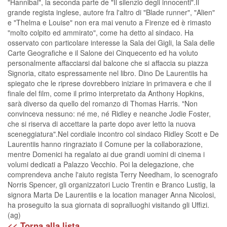
"Hannibal", la seconda parte de "Il silenzio degli innocenti".Il
grande regista inglese, autore fra l'altro di "Blade runner", "Alien"
e "Thelma e Louise" non era mai venuto a Firenze ed è rimasto
"molto colpito ed ammirato", come ha detto al sindaco. Ha
osservato con particolare interesse la Sala dei Gigli, la Sala delle
Carte Geografiche e il Salone dei Cinquecento ed ha voluto
personalmente affacciarsi dal balcone che si affaccia su piazza
Signoria, citato espressamente nel libro. Dino De Laurentiis ha
spiegato che le riprese dovrebbero iniziare in primavera e che il
finale del film, come il primo interpretato da Anthony Hopkins,
sarà diverso da quello del romanzo di Thomas Harris. "Non
convinceva nessuno: né me, né Ridley e neanche Jodie Foster,
che si riserva di accettare la parte dopo aver letto la nuova
sceneggiatura".Nel cordiale incontro col sindaco Ridley Scott e De
Laurentiis hanno ringraziato il Comune per la collaborazione,
mentre Domenici ha regalato ai due grandi uomini di cinema i
volumi dedicati a Palazzo Vecchio. Poi la delegazione, che
comprendeva anche l'aiuto regista Terry Needham, lo scenografo
Norris Spencer, gli organizzatori Lucio Trentin e Branco Lustig, la
signora Marta De Laurentiis e la location manager Anna Nicolosi,
ha proseguito la sua giornata di sopralluoghi visitando gli Uffizi.
(ag)
<< Torna alla lista