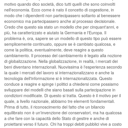
motivo quando dico società, dico tutti quelli che sono coinvolti
nell'economia. Ecco come è nato il concetto di cogestione, in
modo che i dipendenti non partecipassero soltanto al benessere
economico ma partecipassero anche al processo decisionale.
Credo che questo sia stato un modello che per cinquant'anni, e
più, ha caratterizzato e aiutato la Germania e l'Europa. Il
problema è, ora, sapere se un modello di questo tipo può essere
semplicemente continuato, oppure se è cambiato qualcosa, e
come la politica, eventualmente, deve reagire a questo
cambiamento. Il processo del cambiamento è legato alla nozione
di globalizzazione. Nella globalizzazione, in realtà, i mercati dei
beni diventano internazionali. Nuovissima è l'esperienza secondo
la quale i mercati del lavoro si internazionalizzano e anche la
tecnologia dell'informazione si è internazionalizzata. Questo
conduce a reagire e spinge i politici a chiedersi come possiamo
sviluppare dei modelli che siano basati sulla partecipazione in
condizioni modificate. Di questo si tratta. Questo è il motivo per il
quale, a livello nazionale, abbiamo tre elementi fondamentali.
Prima di tutto, il riconoscimento del fatto che un bilancio
equilibrato non è un'invenzione dei conservatori, ma ha qualcosa
a che fare con la capacità dello Stato di gestire e anche di
proiettarsi verso il futuro. Chi ha troppi debiti pubblici vive a costo