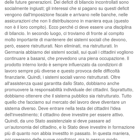
delle future generazioni. Dei deficit di bilancio incontrollati sono
socialmente ingiusti; gli interessi che si pagano su questi deficit
vengono dall'imposizione fiscale e arrivano nelle banche, nelle
assicurazioni che non li distribuiscono in maniera equa (questo
non è il loro compito). Ecco perché ci deve essere una disciplina
di bilancio. In secondo luogo, ci troviamo di fronte al compito
molto importante di mantenere dei sistemi sociali che devono,
però, essere ristrutturati. Non eliminati, ma ristrutturati. In
Germania abbiamo dei sistemi sociali, sui quali i cittadini vogliono
continuare a basarsi, che prevedono una piena occupazione. Il
prodotto interno lordo è sempre influenzato da condizioni di
lavoro sempre più diverse e questo provoca delle difficoltà
finanziarie. Quindi, i sistemi sociali vanno ristrutturati. Oltre
all'assistenza quasi garantita dallo Stato, dobbiamo anche
promuovere la responsabilità individuale dei cittadini. Soprattutto,
dobbiamo ottenere che il sistema pubblico sia ristrutturato. Tutto
quello che facciamo sul mercato del lavoro deve diventare un
sistema diverso. Deve entrare nella testa dei cittadini l'idea
dell'investimento; il cittadino deve investire per essere attivo.
Quindi, da uno Stato assistenziale si deve passare ad
un'autonomia del cittadino, e lo Stato deve investire in formazione
più di quanto non abbia investito in passato. In questa maniera,
noi creeremo delle nuove condizioni, ma in nessun modo