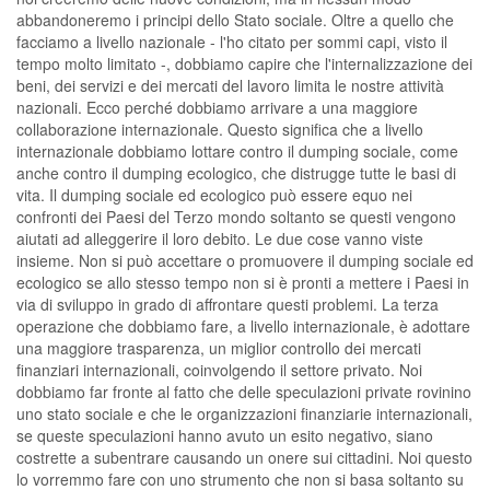
abbandoneremo i principi dello Stato sociale. Oltre a quello che
facciamo a livello nazionale - l'ho citato per sommi capi, visto il
tempo molto limitato -, dobbiamo capire che l'internalizzazione dei
beni, dei servizi e dei mercati del lavoro limita le nostre attività
nazionali. Ecco perché dobbiamo arrivare a una maggiore
collaborazione internazionale. Questo significa che a livello
internazionale dobbiamo lottare contro il dumping sociale, come
anche contro il dumping ecologico, che distrugge tutte le basi di
vita. Il dumping sociale ed ecologico può essere equo nei
confronti dei Paesi del Terzo mondo soltanto se questi vengono
aiutati ad alleggerire il loro debito. Le due cose vanno viste
insieme. Non si può accettare o promuovere il dumping sociale ed
ecologico se allo stesso tempo non si è pronti a mettere i Paesi in
via di sviluppo in grado di affrontare questi problemi. La terza
operazione che dobbiamo fare, a livello internazionale, è adottare
una maggiore trasparenza, un miglior controllo dei mercati
finanziari internazionali, coinvolgendo il settore privato. Noi
dobbiamo far fronte al fatto che delle speculazioni private rovinino
uno stato sociale e che le organizzazioni finanziarie internazionali,
se queste speculazioni hanno avuto un esito negativo, siano
costrette a subentrare causando un onere sui cittadini. Noi questo
lo vorremmo fare con uno strumento che non si basa soltanto su