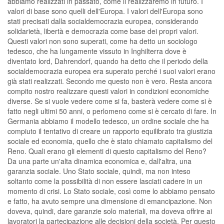
abbiamo realizzati in passato, come li realizzaremo in futuro. I
valori di base sono quelli dell'Europa. I valori dell'Europa sono
stati precisati dalla socialdemocrazia europea, considerando
solidarietà, libertà e democrazia come base dei propri valori.
Questi valori non sono superati, come ha detto un sociologo
tedesco, che ha lungamente vissuto in Inghilterra dove è
diventato lord, Dahrendorf, quando ha detto che il periodo della
socialdemocrazia europea era superato perché i suoi valori erano
già stati realizzati. Secondo me questo non è vero. Resta ancora
compito nostro realizzare questi valori in condizioni economiche
diverse. Se si vuole vedere come si fa, basterà vedere come si è
fatto negli ultimi 50 anni, o perlomeno come si è cercato di fare. In
Germania abbiamo il modello tedesco, un ordine sociale che ha
compiuto il tentativo di creare un rapporto equilibrato tra giustizia
sociale ed economia, quello che è stato chiamato capitalismo del
Reno. Quali erano gli elementi di questo capitalismo del Reno?
Da una parte un'alta dinamica economica e, dall'altra, una
garanzia sociale. Uno Stato sociale, quindi, ma non inteso
soltanto come la possibilità di non essere lasciati cadere in un
momento di crisi. Lo Stato sociale, così come lo abbiamo pensato
e fatto, ha avuto sempre una dimensione di emancipazione. Non
doveva, quindi, dare garanzie solo materiali, ma doveva offrire ai
lavoratori la partecipazione alle decisioni della società. Per questo