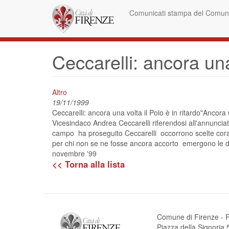
Skip
Comunicati stampa del Comune
to
main
content
Ceccarelli: ancora una 
Altro
19/11/1999
Ceccarelli: ancora una volta il Polo è in ritardo"Ancora
Vicesindaco Andrea Ceccarelli riferendosi all'annuncia
campo  ha proseguito Ceccarelli  occorrono scelte coragg
per chi non se ne fosse ancora accorto  emergono le d
novembre '99
<< Torna alla lista
Comune di Firenze - P
Piazza della Signori