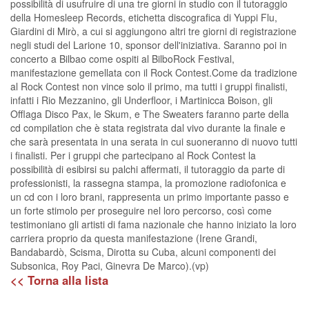
possibilità di usufruire di una tre giorni in studio con il tutoraggio
della Homesleep Records, etichetta discografica di Yuppi Flu,
Giardini di Mirò, a cui si aggiungono altri tre giorni di registrazione
negli studi del Larione 10, sponsor dell'iniziativa. Saranno poi in
concerto a Bilbao come ospiti al BilboRock Festival,
manifestazione gemellata con il Rock Contest.Come da tradizione
al Rock Contest non vince solo il primo, ma tutti i gruppi finalisti,
infatti i Rio Mezzanino, gli Underfloor, i Martinicca Boison, gli
Offlaga Disco Pax, le Skum, e The Sweaters faranno parte della
cd compilation che è stata registrata dal vivo durante la finale e
che sarà presentata in una serata in cui suoneranno di nuovo tutti
i finalisti. Per i gruppi che partecipano al Rock Contest la
possibilità di esibirsi su palchi affermati, il tutoraggio da parte di
professionisti, la rassegna stampa, la promozione radiofonica e
un cd con i loro brani, rappresenta un primo importante passo e
un forte stimolo per proseguire nel loro percorso, così come
testimoniano gli artisti di fama nazionale che hanno iniziato la loro
carriera proprio da questa manifestazione (Irene Grandi,
Bandabardò, Scisma, Dirotta su Cuba, alcuni componenti dei
Subsonica, Roy Paci, Ginevra De Marco).(vp)
<< Torna alla lista