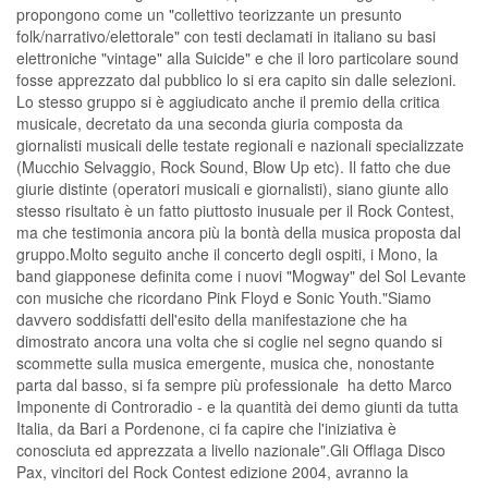
propongono come un "collettivo teorizzante un presunto
folk/narrativo/elettorale" con testi declamati in italiano su basi
elettroniche "vintage" alla Suicide" e che il loro particolare sound
fosse apprezzato dal pubblico lo si era capito sin dalle selezioni.
Lo stesso gruppo si è aggiudicato anche il premio della critica
musicale, decretato da una seconda giuria composta da
giornalisti musicali delle testate regionali e nazionali specializzate
(Mucchio Selvaggio, Rock Sound, Blow Up etc). Il fatto che due
giurie distinte (operatori musicali e giornalisti), siano giunte allo
stesso risultato è un fatto piuttosto inusuale per il Rock Contest,
ma che testimonia ancora più la bontà della musica proposta dal
gruppo.Molto seguito anche il concerto degli ospiti, i Mono, la
band giapponese definita come i nuovi "Mogway" del Sol Levante
con musiche che ricordano Pink Floyd e Sonic Youth."Siamo
davvero soddisfatti dell'esito della manifestazione che ha
dimostrato ancora una volta che si coglie nel segno quando si
scommette sulla musica emergente, musica che, nonostante
parta dal basso, si fa sempre più professionale  ha detto Marco
Imponente di Controradio - e la quantità dei demo giunti da tutta
Italia, da Bari a Pordenone, ci fa capire che l'iniziativa è
conosciuta ed apprezzata a livello nazionale".Gli Offlaga Disco
Pax, vincitori del Rock Contest edizione 2004, avranno la