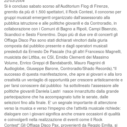
22/03/2004
Si è concluso sabato scorso all'Auditorium Flog di Firenze,
gremito da più di 1.500 spettatori, il Rock Contest, il concorso per
gruppi musicali emergenti organizzato dall'assessorato alla
pubblica istruzione e alle politiche giovanili e da Controradio, in
collaborazione con i Comuni di Bagno a Ripoli, Campi Bisenzio,
Scandicci e Sesto Fiorentino. Dopo più di due ore di concerti gli
Offlaga Disco Pax sono stati dichiarati vincitori dalla giuria
composta dal pubblico presente e dagli operatori musicali
presieduti da Ernesto De Pascale (fra gli altri Francesco Magnelli,
musicista dei Litfiba, ex CSI, Emidio Clementi dei Massimo
Volume, Enrico Greppi di Bandabardò, Mauro Ragnini di
Audioglobe, Giuseppe Barone, Controradio/Shado Records)."Il
successo di questa manifestazione, che apre ai giovani e alla loro
creatività un ventaglio di opportunità per crescere artisticamente e
per farsi conoscere dal pubblico  ha sottolineato l'assessore alle
politiche giovanili Daniela Lastri  nasce innanzitutto dalla grande
partecipazione che ha accompagnato tutte le serate, dalle
selezioni fino alla finale. E' un segnale importante di attenzione
verso la musica e verso l'impegno che l'attività musicale richiede:
dialogare con i giovani significa anche creare occasioni di qualità
e coinvolgerli nella realizzazione di eventi come il Rock
Contest".Gli Offlaga Disco Pax, provenienti da Reggio Emilia, si