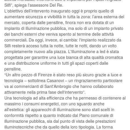
Silfi”, spiega l'assessore Del Re.
L'obiettivo dell’intervento inaugurato oggi è proprio quello di
aumentare sicurezza e vivibilità in tutta la zona: l’area esterna del
mercato, coperta dalle pensiline, finora non era dotata di un
impianto di illuminazione pubblica, ma solo di un impianto privato
dei banchi esterni che veniva spento al termine delle attività
commerciali. Da oggi, invece, si cambia: l'impianto realizzato da
Silfi resterà acceso tutta la notte, tutte le notti, dando un volto
completamente nuovo alla piazza. L'illuminazione a led è stata
progettata per garantire una luce bianca di alta qualità cromatica
e una distribuzione uniforme in tutti gli spazi coperti dalle
pensiline.
“Un altro pezzo di Firenze è stato reso più sicuro grazie a luce e
tecnologia – sottolinea Casanovi – un ringraziamento particolare
va ai commercianti di Sant'Ambrogio che hanno collaborato
attivamente nella prima fase dell'intervento”.
Una tecnologia ad alta efficienza che ha permesso di contenere al
massimo i consumi energetici, con uno sguardo anche
all'estetica: gli apparecchi di illuminazione sono stati scelti in
conformità rispetto a quanto indicato dal Piano comunale di
illuminazione pubblica, sia dal punto di vista delle prestazioni
illuminotecniche che da quello della loro tipologia. La forma