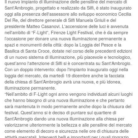
Il nuovo impianto di illuminazione delle pensiline del mercato di
Sant'Ambrogio, progettato e realizzato da Silfi, è stato inaugurato
oggi alla presenza dell'assessore allo sviluppo economico Cecilia
Del Re, del direttore generale di Silfi Manuela Gniuli e del
presidente Matteo Casanovi. L'accensione delle luci è avvenuta
nell'ambito di “F-Light”, Firenze Light Festival, che è da sempre
l’occasione per donare una nuova illuminazione permanente a
spazi e monumenti della città: dopo la Loggia del Pesce e la
Basilica di Santa Croce, dotate nel corso delle precedenti edizioni
di un nuovo sistema di illuminazione, più piacevole e tecnologico,
quest’anno l'attenzione di Silfi si è concentrata su Sant'Ambrogio.
Con un doppio intervento: dopo l'impianto inaugurato oggi nella
loggia del mercato, da martedì 19 dicembre anche la facciata
della chiesa di Sant’Ambrogio avrà una nuova, e più idonea,
illuminazione permanente.
“Nell’ambito di F-Light ogni anno vengono individuati alcuni luoghi
che hanno bisogno di una nuova illuminazione e che pertanto
sarà mantenuta in modo permanente anche dopo la chiusura del
festival. Quest’anno si è deciso di puntare sul quartiere di
Sant’Ambrogio dando una nuova illuminazione alla chiesa per
valorizzarne ulteriormente la bellezza e alle pensiline del mercato
come elemento di decoro e sicurezza nelle ore di chiusura delle
attività mercatali. Interventi belli e importanti per i quali ringrazio