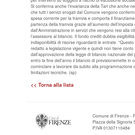
per interventi su soggetti a rischio di esclusione sociale
Si conferma anche l’invarianza della Tari che anche nel
che tutti i servizi erogati dal Comune vengono conferma
spesa corrente per la tramvia e comporta il finanziam
partenza della tramvia grazie all’aumento dell’imposta d
dall'Amministrazione in servizi che vengono resi alla 
l’assessore al bilancio. Il fondo crediti dubbia esigibi
indisponibilità di risorse riguardanti le entrate. “Ques
redatto a legislazione vigente e quindi non tiene cont
dall’approvazione della legge di bilancio nazionale de
entro la fine dell’anno il bilancio di previsionemette in 
cominciare a lavorare da subito alla programmazione de
limitazioni tecniche. (sp)
<< Torna alla lista
Comune di Firenze - P
Piazza della Signori
P.IVA 01307110484