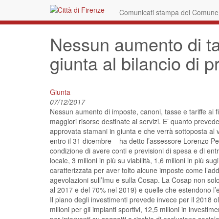
Skip
Comunicati stampa del Comune d
to
main
content
Nessun aumento di tass
giunta al bilancio di 
Giunta
07/12/2017
Nessun aumento di imposte, canoni, tasse e tariffe ai fior
maggiori risorse destinate ai servizi. E’ quanto prevede
approvata stamani in giunta e che verrà sottoposta al va
entro il 31 dicembre – ha detto l’assessore Lorenzo Perra
condizione di avere conti e previsioni di spesa e di entr
locale, 3 milioni in più su viabilità, 1,6 milioni in più
caratterizzata per aver tolto alcune imposte come l’add
agevolazioni sull’Imu e sulla Cosap. La Cosap non solo
al 2017 e del 70% nel 2019) e quelle che estendono l’es
Il piano degli investimenti prevede invece per il 2018 olt
milioni per gli impianti sportivi, 12,5 milioni in investime