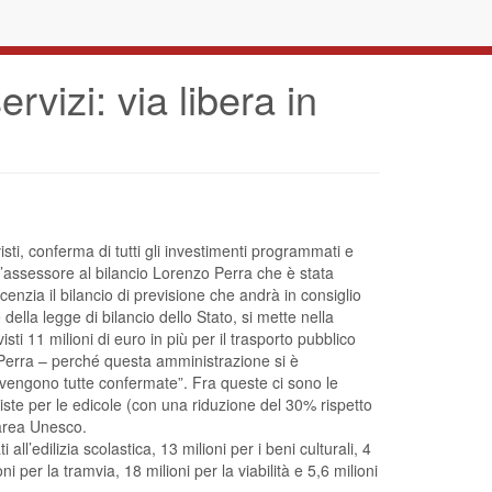
vizi: via libera in
visti, conferma di tutti gli investimenti programmati e
ll’assessore al bilancio Lorenzo Perra che è stata
enzia il bilancio di previsione che andrà in consiglio
della legge di bilancio dello Stato, si mette nella
ti 11 milioni di euro in più per il trasporto pubblico
nto Perra – perché questa amministrazione si è
e vengono tutte confermate”. Fra queste ci sono le
ste per le edicole (con una riduzione del 30% rispetto
’area Unesco.
ll’edilizia scolastica, 13 milioni per i beni culturali, 4
ni per la tramvia, 18 milioni per la viabilità e 5,6 milioni