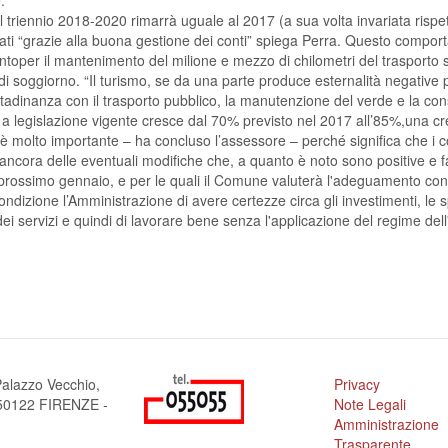
.
 triennio 2018-2020 rimarrà uguale al 2017 (a sua volta invariata rispet
ti “grazie alla buona gestione dei conti” spiega Perra. Questo comporta
entoper il mantenimento del milione e mezzo di chilometri del trasport
i soggiorno. “Il turismo, se da una parte produce esternalità negative pe
cittadinanza con il trasporto pubblico, la manutenzione del verde e la
lità a legislazione vigente cresce dal 70% previsto nel 2017 all’85%,una 
to è molto importante – ha concluso l’assessore – perché significa che i
o ancora delle eventuali modifiche che, a quanto è noto sono positive e
l prossimo gennaio, e per le quali il Comune valuterà l'adeguamento con
condizione l’Amministrazione di avere certezze circa gli investimenti, le sp
i servizi e quindi di lavorare bene senza l'applicazione del regime del
alazzo Vecchio,
Privacy
a 50122 FIRENZE -
Note Legali
Amministrazione
Trasparente