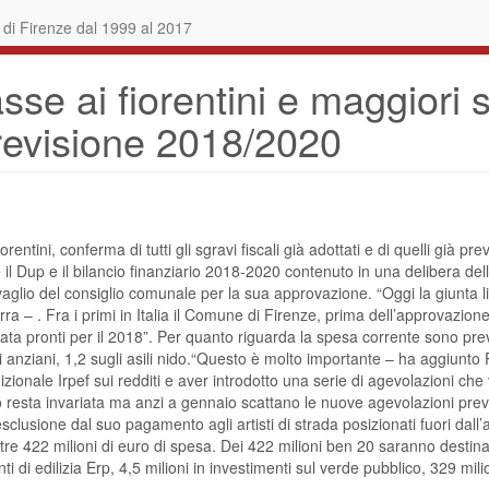
i Firenze dal 1999 al 2017
e ai fiorentini e maggiori ser
previsione 2018/2020
entini, conferma di tutti gli sgravi fiscali già adottati e di quelli già pre
 il Dup e il bilancio finanziario 2018-2020 contenuto in una delibera de
glio del consiglio comunale per la sua approvazione. “Oggi la giunta lic
 – . Fra i primi in Italia il Comune di Firenze, prima dell’approvazione 
ata pronti per il 2018”. Per quanto riguarda la spesa corrente sono previs
 sugli anziani, 1,2 sugli asili nido.“Questo è molto importante – ha aggiu
izionale Irpef sui redditi e aver introdotto una serie di agevolazioni ch
 resta invariata ma anzi a gennaio scattano le nuove agevolazioni previ
clusione dal suo pagamento agli artisti di strada posizionati fuori dall
re 422 milioni di euro di spesa. Dei 422 milioni ben 20 saranno destinati a
nti di edilizia Erp, 4,5 milioni in investimenti sul verde pubblico, 329 milio