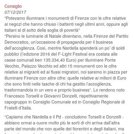
Consiglio
07/12/2017
"Potevamo illuminare i monumenti di Firenze con le cifre relative
ai negozi che hanno chiuso i battenti negli ultimi anni, oppure agli
italiani al di sotto della soglia di povertà"
“Persino le luminarie di Natale diventano, nella Firenze del Partito
Democratico, un’occasione di propaganda per il business
dell’accoglienza. Così, mentre Nardella spenderà un po’ di soldi
pubblici (l’edizione 2016 del F-Light Festival era costata alle
casse comunali ben 135.334,40 Euro) per illuminare Ponte
Vecchio, Palazzo Vecchio ed altri 15 monumenti con le cifre
relative ai migranti ed ai flussi migratori, noi saremo in piazza per
illuminare Firenze con altre cifre: quelle relative ai milioni di Euro
che sono finiti nelle tasche di chi ha gestito l’accoglienza,
trasformandola in un vero e proprio business”. Lo rendono noto
Francesco Torselli e Giovanni Donzelli, rispettivamente
capogruppo in Consiglio Comunale ed in Consiglio Regionale di
Fratelli d’Italia.
“Capiamo che Nardella e il Pd - concludono Torselli e Donzelli -
abbiano ormai a cuore molto più le sorti di chi arriva dall’altra
parte del mondo che non quelle dei fiorentini e degli italiani, ma