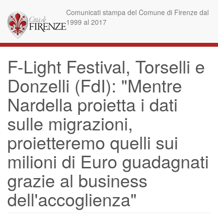
Skip
Comunicati stampa del Comune di Firenze dal
to
1999 al 2017
main
content
F-Light Festival, Torselli e
Donzelli (FdI): "Mentre
Nardella proietta i dati
sulle migrazioni,
proietteremo quelli sui
milioni di Euro guadagnati
grazie al business
dell'accoglienza"