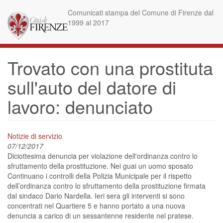
Skip
Comunicati stampa del Comune di Firenze dal
to
1999 al 2017
main
content
Trovato con una prostituta
sull'auto del datore di
lavoro: denunciato
Notizie di servizio
07/12/2017
Diciottesima denuncia per violazione dell'ordinanza contro lo
sfruttamento della prostituzione. Nei guai un uomo sposato
Continuano i controlli della Polizia Municipale per il rispetto
dell’ordinanza contro lo sfruttamento della prostituzione firmata
dal sindaco Dario Nardella. Ieri sera gli interventi si sono
concentrati nel Quartiere 5 e hanno portato a una nuova
denuncia a carico di un sessantenne residente nel pratese.