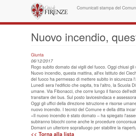
Skip
Comunicati stampa del Comune
to
main
content
Nuovo incendio, questa
Giunta
06/12/2017
Rogo subito domato dai vigili del fuoco. Oggi chiusi gli
Nuovo incendio, questa mattina, all'ex Istituto dei Ciechi
del fuoco ha permesso di mettere subito in sicurezza l'a
Lunedì sera l'edificio che ospita, tra l'altro, la Scuol
umane. Via Fibonacci, che corre lungo il fianco dell'edif
transitare dei bus. Sul posto lavicesindaca e assessora 
Oggi gli uffici della direzione istruzione e risorse uman
nuovo incendio. I tecnici del Comune e della ditta incaric
«Il nuovo incendio è stato domato – ha spiegato l'ass
subiranno blocchi come anche le procedure concorsuali
Domani un ulteriore sopralluogo per stabilire la riape
<< Torna alla lista