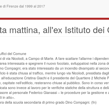
 di Firenze dal 1999 al 2017
 mattina, all'ex Istituto dei 
 uffici del Comune
 di via Nicolodi, a Campo di Marte. A fare scattare l'allarme i dipendenti d
rea interessata e spegnere il nuovo focolaio, sviluppatosi nella zona de
a Dino Compagni, era stato interessato da un incendio divampato al secondo
icio è stata chiusa al traffico, mentre lungo via Nicolodi, presidiata dagl
all'educazione Cristina Giachi e il presidente del Quartiere 2 Michele P
e, ospitate nell'edificio, resteranno chiuse al pubblico. Sono in corso ve
ata sono invece al lavoro per le verifiche statiche della struttura e della
essore al personale Federico Gianassi – le procedure per la gestione 
 in atto».
rtura della scuola secondaria di primo grado Dino Compagni. (fn)