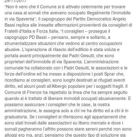
29/11/2017
“Non è vero che il Comune si è attivato celermente per trovare
una casa ai somali che avevano occupato illegalmente l'immobile
in via Spaventa”. Il capogruppo del Partito Democratico Angelo
Bassi replica alle inesatte affermazioni provenienti da consiglieri di
Fratelli d'Italia e Forza Italia. “I consiglieri – prosegue il
capogruppo PD Bassi – pensano, sempre e soltanto, a
strumentalizzare situazioni che vedono al centro occupazioni
abusive. L'operazione di rilascio dell’edificio è stata voluta e
portata avanti principalmente dai Padri Gesuiti, che sono
proprietari dell'immobile di via Spaventa. L’amministrazione
comunale ha collaborato con i Padri Gesuiti, le associazioni e le
forze dell’ordine ed ha messo a disposizione i posti Sprar che,
ricordiamo ai consiglieri, sono luoghi destinati ai rifugiati aventi
diritto, ed alcuni posti all’Albergo popolare per i soggetti fragili. Il
Comune di Firenze ha rispettato la linea che ha sempre seguito
quando si è trattato di liberare immobili occupati abusivamente. E
possiamo assicurare i consiglieri che le case, la nostra
amministrazione, le assegna solo a chi ne ha diritto ed a chi è in
graduatoria. Se i consiglieri si riferiscono agli appartamenti che
sono stati trovati dalle associazioni su libero mercato e dove i
somali pagheranno l’affitto possono stare sereni perché non sono
alloggi erp ma, anzi, pensiamo che questo tipo di soluzione sia