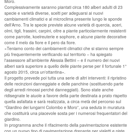
Moro.
Complessivamente saranno piantati circa 180 alberi adulti di 23
specie e varietà diverse, scelti per adeguarsi ai nuovi
cambiamenti climatici e al microclima presente lungo le sponde
dell'Arno. Tra le specie previste alcune varietà di quercia, aceri,
olmi, tigli, frassini, carpini, oltre a piante particolarmente resistenti
come parrotie, koelreuterie e sophore, e alcune piante decorative
come il melo da fiore e il pero da fiore.
«Teniamo conto dei cambiamenti climatici che si stanno sempre
più frequentemente verificando sul territorio – ha spiegato
l'assessore all'ambiente Alessia Bettini – e il numero dei nuovi
alberi sarà superiore a quello delle piante perse per il fortunale 1°
agosto 2015, circa un'ottantina».
Il progetto prevede poi tutta una serie di altri interventi: il ripristino
delle recinzioni danneggiate e delle panchine (sostituendo parte
degli arredi rimossi perché danneggiati). Sono state anche
ridisegnate le aiuole a favore della parte destinata a prato rispetto
quella asfaltata e sarà realizzata, a circa metà del percorso sul
“Giardino dei lungarni Colombo e Moro”, una seduta in muratura
che costituirà una piacevole sosta per i numerosi frequentatori del
giardino.
In programma anche il rifacimento della pavimentazione esistente
con un nuovo tipo di pavimentazione drenante per vialetti e piste