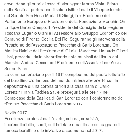
dove, dopo gli onori di casa di Monsignor Marco Viola, Priore
della Basilica, porteranno il saluto istituzionale il Vicepresidente
del Senato Sen Rosa Maria Di Giorgi, l’ex Presidente del
Parlamento Europeo e Presidente della Fondazione Menuhin On
Enrique Baron Crespo, il Presidente del Consiglio della Regione
Toscana Eugenio Giani e l’Assessore allo Sviluppo Economico del
Comune di Firenze Cecilia Del Re. Seguiranno gli interventi della
Presidente dell’Associazione Pinocchio di Carlo Lorenzini, On
Monica Baldi e del Presidente di Giuria, Marchese Lionardo Ginori
Lisci, preceduti dalle straordinarie note musicali del flauto del
Maestro Andrea Ceccomori Presidente dell’Associazione Assisi
Suono Sacro.
La commemorazione per il 191° compleanno del padre letterario
del burattino più famoso del mondo inizierà alle ore 16 con la
deposizione di una corona di fiori alla casa natia di Carlo
Lorenzini, in via Taddea 21, e proseguirà alle ore 17 nel
Complesso della Basilica di San Lorenzo con il conferimento del
“Premio Pinocchio di Carlo Lorenzini 2017”.
Novità 2017
Eccellenza, professionalità, arte, cultura, creatività,
imprenditorialità, sport, solidarietà e umanità accompagnano il
famoso burattino e le iniziative a suo nome nel 2017.