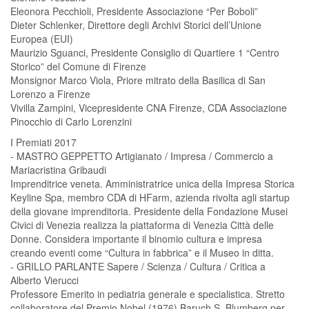
Eleonora Pecchioli, Presidente Associazione “Per Boboli”
Dieter Schlenker, Direttore degli Archivi Storici dell’Unione
Europea (EUI)
Maurizio Sguanci, Presidente Consiglio di Quartiere 1 “Centro
Storico” del Comune di Firenze
Monsignor Marco Viola, Priore mitrato della Basilica di San
Lorenzo a Firenze
Vivilla Zampini, Vicepresidente CNA Firenze, CDA Associazione
Pinocchio di Carlo Lorenzini
I Premiati 2017
- MASTRO GEPPETTO Artigianato / Impresa / Commercio a
Mariacristina Gribaudi
Imprenditrice veneta. Amministratrice unica della Impresa Storica
Keyline Spa, membro CDA di HFarm, azienda rivolta agli startup
della giovane imprenditoria. Presidente della Fondazione Musei
Civici di Venezia realizza la piattaforma di Venezia Città delle
Donne. Considera importante il binomio cultura e impresa
creando eventi come “Cultura in fabbrica” e il Museo in ditta.
- GRILLO PARLANTE Sapere / Scienza / Cultura / Critica a
Alberto Vierucci
Professore Emerito in pediatria generale e specialistica. Stretto
collaboratore del Premio Nobel (1976) Baruch S. Blumberg per