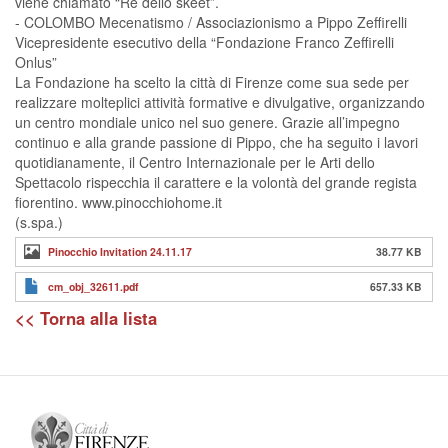
viene chiamato “Re dello skeet”.
- COLOMBO Mecenatismo / Associazionismo a Pippo Zeffirelli
Vicepresidente esecutivo della “Fondazione Franco Zeffirelli
Onlus”
La Fondazione ha scelto la città di Firenze come sua sede per
realizzare molteplici attività formative e divulgative, organizzando
un centro mondiale unico nel suo genere. Grazie all’impegno
continuo e alla grande passione di Pippo, che ha seguito i lavori
quotidianamente, il Centro Internazionale per le Arti dello
Spettacolo rispecchia il carattere e la volontà del grande regista
fiorentino. www.pinocchiohome.it
(s.spa.)
Pinocchio Invitation 24.11.17
38.77 KB
cm_obj_32611.pdf
657.33 KB
<< Torna alla lista