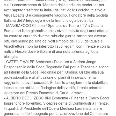
cui il riconoscimento di “Maestro della pediatria moderna” per
aver saputo trasferire in Italia i risultati delle ricerche relative al
Virus Epatite B e conseguente vaccino. Fondatore della Società
Italiana dell’Allergologia e della Immunologia pediatrica.
- MANGIAFOCO Cinema / Spettacolo / Teatro / TV a Cesara
Buonamici Nota giornalista televisiva in attività dagli anni ottanta,
ha esordito curando diverse rubriche giornalistiche per diverse
reti, divenendo poi uno dei volti simbolo del TG5, del quale è
Vicedirettore. non ha interrotto i suoi legami con Firenze e con la
nativa Fiesole dove è titolare di una nota azienda agricola
biologica.
- GATTO E VOLPE Ambiente / Dialettica a Andrea Jengo
Responsabile della Sede Regionale RAI per la Toscana e anche
ad interim della Sede Regionale per l’Umbria. Grazie alla sua
professionalità e all’attuazione di piani di innovazione ha
raggiunto notevoli successi. È riuscito a cogliere nella dialettica,
intesa come abilità nell’indagine della verità, il reale principio
ispiratore del Premio Pinocchio di Carlo Lorenzini.
- ALBERO DEGLI ZECCHINI Economia / Finanza a Enrico Bocci
Imprenditore fiorentino, Vicepresidente di Confindustria Firenze,
in qualità di Presidente dell'Opera Medicea Laurenziana si è
generosamente impegnato per la valorizzazione del Complesso