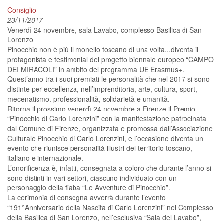
Consiglio
23/11/2017
Venerdì 24 novembre, sala Lavabo, complesso Basilica di San
Lorenzo
Pinocchio non è più il monello toscano di una volta...diventa il
protagonista e testimonial del progetto biennale europeo “CAMPO
DEI MIRACOLI” in ambito del programma UE Erasmus+.
Quest’anno tra i suoi premiati le personalità che nel 2017 si sono
distinte per eccellenza, nell’imprenditoria, arte, cultura, sport,
mecenatismo. professionalità, solidarietà e umanità.
Ritorna il prossimo venerdì 24 novembre a Firenze il Premio
“Pinocchio di Carlo Lorenzini” con la manifestazione patrocinata
dal Comune di Firenze, organizzata e promossa dall’Associazione
Culturale Pinocchio di Carlo Lorenzini, e l’occasione diventa un
evento che riunisce personalità illustri del territorio toscano,
italiano e internazionale.
L’onorificenza è, infatti, consegnata a coloro che durante l’anno si
sono distinti in vari settori, ciascuno individuato con un
personaggio della fiaba “Le Avventure di Pinocchio”.
La cerimonia di consegna avverrà durante l’evento
“191°Anniversario della Nascita di Carlo Lorenzini” nel Complesso
della Basilica di San Lorenzo, nell’esclusiva “Sala del Lavabo”,