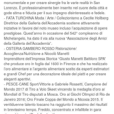
monumentale e per creare sinergie fra le varie realtà in San
Lorenzo. È professionalmente ben inserito nel cuore della città e
gode stima e fiducia per il suo impegno disinteressato e fedele.
- FATA TURCHINA Moda / Arte / Collezionismo a Cecilie Hollberg
Direttrice della Galleria dell’Accademia sostiene attivamente
iniziative in favore del noto museo incluso l’acquisizione di opere
prestigiose. Quest’anno in occasione del 542° compleanno di
Michelangelo, ha dato il via alla nuova “Associazione degli Amici
della Galleria dell’Accademia”.
- OSTERIA GAMBERO ROSSO Ristorazione/
Accoglienza/Nutrizione a Niccolò Manetti
Imprenditore dell’Impresa Storica “Giusto Manetti Battiloro SPA”
che produce oro in foglia dal 1600 in Firenze e che ha realizzato
l’oro alimentare e l’argento alimentare scelto da esperti estimatori
e grandi Chef per una decorazione ideale dei piatti e per creare
eleganti aperitivi.
- PESCE-CANE Sport/Vittorie a Gabriele Rossetti, Campione del
Mondo 2017 di Tiro a Volo Skeet vincendo la medaglia d’oro ai
Mondiali di Tiro disputati a Mosca. Oro ai Giochi Olimpici di Rio de
Janeiro 2016; Oro Finale Coppa del Mondo a Nicosia 2015. Il
ventiduenne talento toscano ha raggiunto il massimo dei risultati
in brevissimo tempo. Freddo, concentrato e infallibile in gara