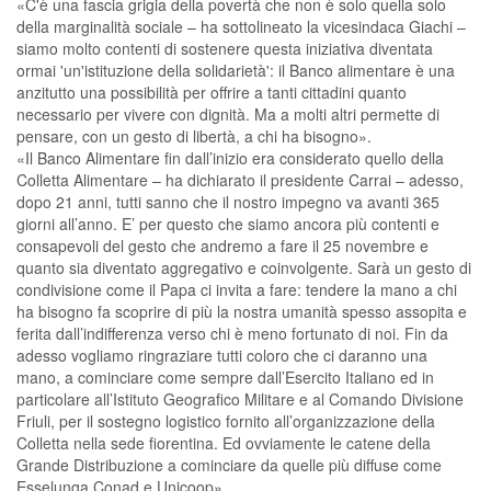
«C'è una fascia grigia della povertà che non è solo quella solo
della marginalità sociale – ha sottolineato la vicesindaca Giachi –
siamo molto contenti di sostenere questa iniziativa diventata
ormai 'un'istituzione della solidarietà': il Banco alimentare è una
anzitutto una possibilità per offrire a tanti cittadini quanto
necessario per vivere con dignità. Ma a molti altri permette di
pensare, con un gesto di libertà, a chi ha bisogno».
«Il Banco Alimentare fin dall’inizio era considerato quello della
Colletta Alimentare – ha dichiarato il presidente Carrai – adesso,
dopo 21 anni, tutti sanno che il nostro impegno va avanti 365
giorni all’anno. E’ per questo che siamo ancora più contenti e
consapevoli del gesto che andremo a fare il 25 novembre e
quanto sia diventato aggregativo e coinvolgente. Sarà un gesto di
condivisione come il Papa ci invita a fare: tendere la mano a chi
ha bisogno fa scoprire di più la nostra umanità spesso assopita e
ferita dall’indifferenza verso chi è meno fortunato di noi. Fin da
adesso vogliamo ringraziare tutti coloro che ci daranno una
mano, a cominciare come sempre dall’Esercito Italiano ed in
particolare all’Istituto Geografico Militare e al Comando Divisione
Friuli, per il sostegno logistico fornito all’organizzazione della
Colletta nella sede fiorentina. Ed ovviamente le catene della
Grande Distribuzione a cominciare da quelle più diffuse come
Esselunga Conad e Unicoop».