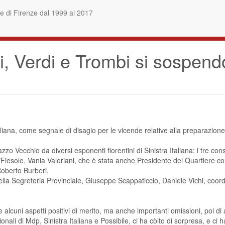
 di Firenze dal 1999 al 2017
i, Verdi e Trombi si sospendo
taliana, come segnale di disagio per le vicende relative alla preparazione 
 Vecchio da diversi esponenti fiorentini di Sinistra Italiana: i tre co
/Fiesole, Vania Valoriani, che è stata anche Presidente del Quartiere co
Roberto Burberi.
ella Segreteria Provinciale, Giuseppe Scappaticcio, Daniele Vichi, coord
lcuni aspetti positivi di merito, ma anche importanti omissioni, poi di
nali di Mdp, Sinistra Italiana e Possibile, ci ha còlto di sorpresa, e ci 