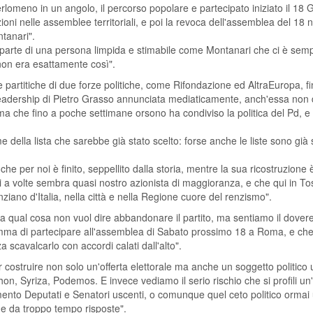
erlomeno in un angolo, il percorso popolare e partecipato iniziato il 1
illazioni nelle assemblee territoriali, e poi la revoca dell'assemblea del
ntanari".
parte di una persona limpida e stimabile come Montanari che ci è semp
 non era esattamente così".
ve partitiche di due forze politiche, come Rifondazione ed AltraEuropa, fi
leadership di Pietro Grasso annunciata mediaticamente, anch'essa non 
 che fino a poche settimane orsono ha condiviso la politica del Pd, e
me della lista che sarebbe già stato scelto: forse anche le liste sono già
 che per noi è finito, seppellito dalla storia, mentre la sua ricostruzione
zi a volte sembra quasi nostro azionista di maggioranza, e che qui in 
enziano d'Italia, nella città e nella Regione cuore del renzismo".
i, la qual cosa non vuol dire abbandonare il partito, ma sentiamo il dover
amma di partecipare all'assemblea di Sabato prossimo 18 a Roma, e che 
a scavalcarlo con accordi calati dall'alto".
struire non solo un'offerta elettorale ma anche un soggetto politico unit
, Syriza, Podemos. E invece vediamo il serio rischio che si profili un'
lamento Deputati e Senatori uscenti, o comunque quel ceto politico orma
de da troppo tempo risposte".