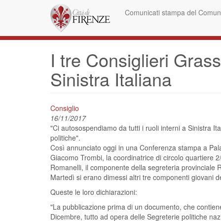
Skip
Comunicati stampa del Comune
to
main
content
I tre Consiglieri Grass
Sinistra Italiana
Consiglio
16/11/2017
"Ci autosospendiamo da tutti i ruoli interni a Sinistra I
politiche".
Così annunciato oggi in una Conferenza stampa a Palazzo
Giacomo Trombi, la coordinatrice di circolo quartiere 2
Romanelli, il componente della segreteria provinciale 
Martedì si erano dimessi altri tre componenti giovani d
Queste le loro dichiarazioni:
"La pubblicazione prima di un documento, che contiene a
Dicembre, tutto ad opera delle Segreterie politiche nazio