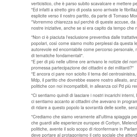
verticistico, che è parso subito scavalcare e mettere p
"Ed infatti a stretto giro di posta sono arrivate le fibr
esplicite verso il nostro partito, da parte di Tomaso Mo
"Vorremmo chiarezza sul perchè di queste accuse, da 
nostre iniziative, anche se si era capito da tempo che
"Non ci è piaciuta l'esclusione preventiva dalle trattati
popolari, così come siamo molto perplessi da questa 
autorevole ed encomiabile come percorso personale, ma
di tematiche fondamentali".
"E per di più nelle ultime ore arrivano le notizie del no
promessa partecipazione dei cittadini e dei militanti?"
"E ancora ci pare non sciolto il tema del centrosinistra,
Mdp, il partito che dovrebbe essere nostro alleato, an
politiche con noi incompatibili, in alleanza col Pd più r
"Ci sentiamo quindi di lasciare i nostri incarichi intern
ci sentiamo accanto ai cittadini che avevano in progr
di ridare a questo popolo la sovranità delle scelte, senz
"Crediamo che siamo veramente all'ultima spiaggia per co
che guardi alle esperienze europee di Corbyn, Melenchon
politiche, avente il solo scopo di riconfermare in Par
deve portare al protagonismo il ceto sociale che atten