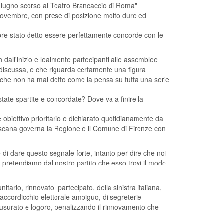
8 Giugno scorso al Teatro Brancaccio di Roma".
 18 novembre, con prese di posizione molto dure ed
re stato detto essere perfettamente concorde con le
n dall'inizio e lealmente partecipanti alle assemblee
discussa, e che riguarda certamente una figura
 che non ha mai detto come la pensa su tutta una serie
 state spartite e concordate? Dove va a finire la
 è obiettivo prioritario e dichiarato quotidianamente da
Toscana governa la Regione e il Comune di Firenze con
e di dare questo segnale forte, intanto per dire che noi
pretendiamo dal nostro partito che esso trovi il modo
ario, rinnovato, partecipato, della sinistra italiana,
accordicchio elettorale ambiguo, di segreterie
i usurato e logoro, penalizzando il rinnovamento che