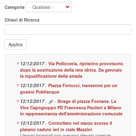
Categoria
Chiavi di Ricerca
Applica
12/12/2017
-
Via Pellicceria, ripristino provvisorio
dopo la sostituzione della rete idrica. Da gennaio
la riqualificazione della strada
12/12/2017
-
Piazza Ferrucci, transenne per un
guasto Publiacqua
12/12/2017
-
-
Strage di piazza Fontana. La
Vice Capogruppo PD Francesca Paolieri a Milano
in rappresentanza dell'amministrazione comunale
12/12/2017
-
Controllato nel marzo scorso il
platano caduto ieri in viale Mazzini
I tecnici incaricati non avevano rilevato carenze