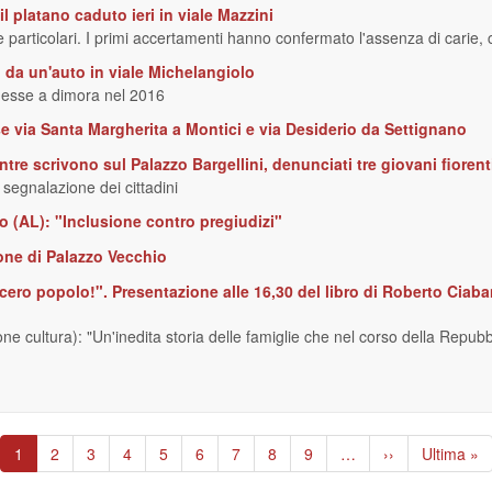
l platano caduto ieri in viale Mazzini
e particolari. I primi accertamenti hanno confermato l'assenza di carie, c
 da un'auto in viale Michelangiolo
 messe a dimora nel 2016
use via Santa Margherita a Montici e via Desiderio da Settignano
re scrivono sul Palazzo Bargellini, denunciati tre giovani fiorent
 segnalazione dei cittadini
o (AL): "Inclusione contro pregiudizi"
one di Palazzo Vecchio
fecero popolo!". Presentazione alle 16,30 del libro di Roberto Ciab
 cultura): "Un'inedita storia delle famiglie che nel corso della Repubbl
Pagina
1
Page
2
Page
3
Page
4
Page
5
Page
6
Page
7
Page
8
Page
9
…
Pagina
››
Ultima
Ultima »
attuale
successiva
pagina