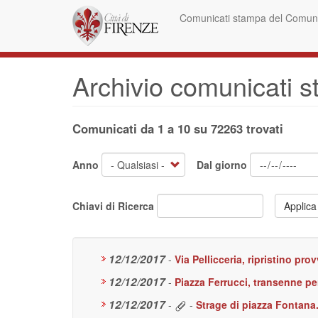
Salta
Comunicati stampa del Comune
al
contenuto
principale
Archivio comunicati 
Comunicati da 1 a 10 su 72263 trovati
Anno
Dal giorno
Chiavi di Ricerca
Applica
12/12/2017
-
Via Pellicceria, ripristino pro
12/12/2017
-
Piazza Ferrucci, transenne p
12/12/2017
-
-
Strage di piazza Fontana