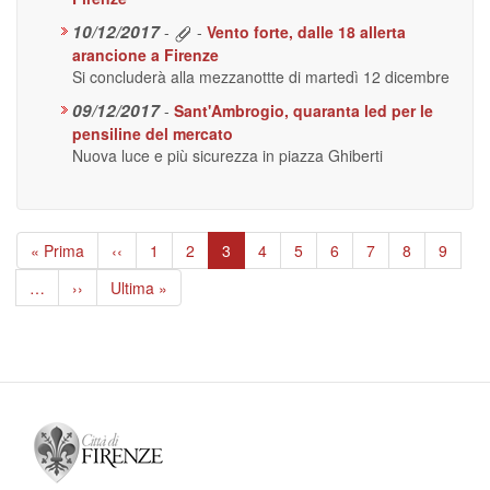
10/12/2017
-
-
Vento forte, dalle 18 allerta
arancione a Firenze
Si concluderà alla mezzanottte di martedì 12 dicembre
09/12/2017
-
Sant'Ambrogio, quaranta led per le
pensiline del mercato
Nuova luce e più sicurezza in piazza Ghiberti
Paginazione
Prima
« Prima
Pagina
‹‹
Page
1
Page
2
Pagina
3
Page
4
Page
5
Page
6
Page
7
Page
8
Page
9
pagina
precedente
attuale
…
Pagina
››
Ultima
Ultima »
successiva
pagina