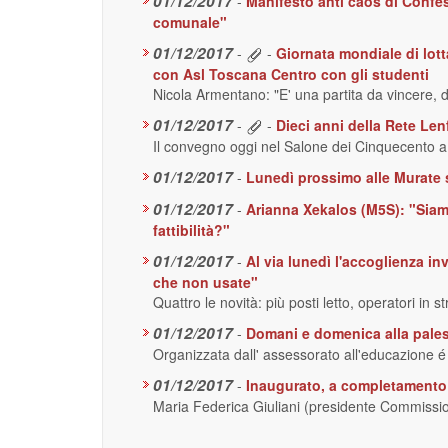
01/12/2017
-
Manifesto anti caos di Confes
comunale"
01/12/2017
-
-
Giornata mondiale di lotta
con Asl Toscana Centro con gli studenti
Nicola Armentano: "E' una partita da vincere, do
01/12/2017
-
-
Dieci anni della Rete Lenf
Il convegno oggi nel Salone dei Cinquecento 
01/12/2017
-
Lunedì prossimo alle Murate se
01/12/2017
-
Arianna Xekalos (M5S): "Siamo
fattibilità?"
01/12/2017
-
Al via lunedì l'accoglienza i
che non usate"
Quattro le novità: più posti letto, operatori in s
01/12/2017
-
Domani e domenica alla palestr
Organizzata dall' assessorato all'educazione é un
01/12/2017
-
Inaugurato, a completamento d
Maria Federica Giuliani (presidente Commission