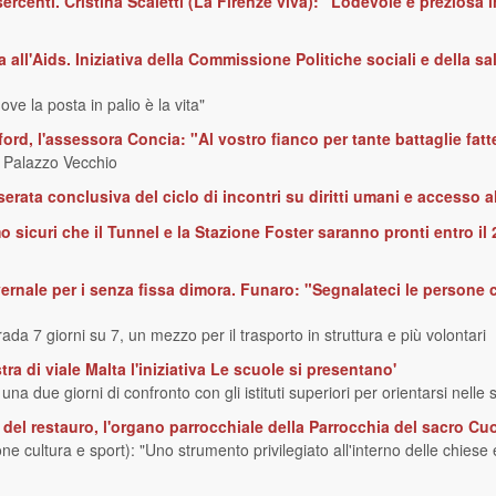
ercenti. Cristina Scaletti (La Firenze viva): "Lodevole e preziosa 
 all'Aids. Iniziativa della Commissione Politiche sociali e della sal
ve la posta in palio è la vita"
ord, l'assessora Concia: "Al vostro fianco per tante battaglie fatt
a Palazzo Vecchio
rata conclusiva del ciclo di incontri su diritti umani e accesso al
 sicuri che il Tunnel e la Stazione Foster saranno pronti entro il 
nvernale per i senza fissa dimora. Funaro: "Segnalateci le persone
trada 7 giorni su 7, un mezzo per il trasporto in struttura e più volontari
a di viale Malta l'iniziativa Le scuole si presentano'
a due giorni di confronto con gli istituti superiori per orientarsi nelle s
el restauro, l'organo parrocchiale della Parrocchia del sacro Cu
e cultura e sport): "Uno strumento privilegiato all'interno delle chiese