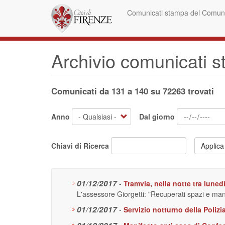
Salta
Comunicati stampa del Comune
al
contenuto
principale
Archivio comunicati 
Comunicati da 131 a 140 su 72263 trovati
Anno
Dal giorno
Chiavi di Ricerca
Applica
01/12/2017
-
Tramvia, nella notte tra lunedì
L'assessore Giorgetti: "Recuperati spazi e mant
01/12/2017
-
Servizio notturno della Poliz