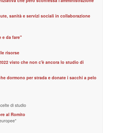
iniziativa che però sconfessa l'amministrazione
ute, sanità e servizi sociali in collaborazione
e e da fare"
le risorse
2022 visto che non c'è ancora lo studio di
 che dormono per strada e donate i sacchi a pelo
celte di studio
ore al Romito
 europee"