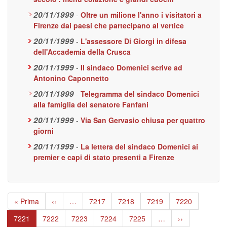
20/11/1999
-
Oltre un milione l'anno i visitatori a
Firenze dai paesi che partecipano al vertice
20/11/1999
-
L'assessore Di Giorgi in difesa
dell'Accademia della Crusca
20/11/1999
-
Il sindaco Domenici scrive ad
Antonino Caponnetto
20/11/1999
-
Telegramma del sindaco Domenici
alla famiglia del senatore Fanfani
20/11/1999
-
Via San Gervasio chiusa per quattro
giorni
20/11/1999
-
La lettera del sindaco Domenici ai
premier e capi di stato presenti a Firenze
Paginazione
Prima
« Prima
Pagina
‹‹
…
Page
7217
Page
7218
Page
7219
Page
7220
pagina
precedente
Pagina
7221
Page
7222
Page
7223
Page
7224
Page
7225
…
Pagina
››