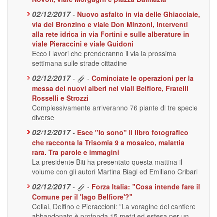
02/12/2017
-
Nuovo asfalto in via delle Ghiacciaie,
via del Bronzino e viale Don Minzoni, interventi
alla rete idrica in via Fortini e sulle alberature in
viale Pieraccini e viale Guidoni
Ecco i lavori che prenderanno il via la prossima
settimana sulle strade cittadine
02/12/2017
-
-
Cominciate le operazioni per la
messa dei nuovi alberi nei viali Belfiore, Fratelli
Rosselli e Strozzi
Complessivamente arriveranno 76 piante di tre specie
diverse
02/12/2017
-
Esce "Io sono" il libro fotografico
che racconta la Trisomia 9 a mosaico, malattia
rara. Tra parole e immagini
La presidente Biti ha presentato questa mattina il
volume con gli autori Martina Biagi ed Emiliano Cribari
02/12/2017
-
-
Forza Italia: "Cosa intende fare il
Comune per il 'lago Belfiore'?"
Cellai, Delfino e Pieraccioni: "La voragine del cantiere
abbandonato è profonda 15 metri ed estesa per un