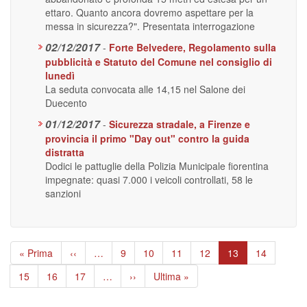
ettaro. Quanto ancora dovremo aspettare per la
messa in sicurezza?". Presentata interrogazione
02/12/2017
-
Forte Belvedere, Regolamento sulla
pubblicità e Statuto del Comune nel consiglio di
lunedì
La seduta convocata alle 14,15 nel Salone dei
Duecento
01/12/2017
-
Sicurezza stradale, a Firenze e
provincia il primo "Day out" contro la guida
distratta
Dodici le pattuglie della Polizia Municipale fiorentina
impegnate: quasi 7.000 i veicoli controllati, 58 le
sanzioni
Paginazione
Prima
« Prima
Pagina
‹‹
…
Page
9
Page
10
Page
11
Page
12
Pagina
13
Page
14
pagina
precedente
attuale
Page
15
Page
16
Page
17
…
Pagina
››
Ultima
Ultima »
successiva
pagina