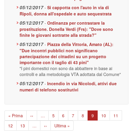
05/12/2017
-
Si cappotta con l'auto in via di
Ripoli, donna all'ospedale e auto sequestrata
05/12/2017
-
Ordinanza per contrastare la
prostituzione. Donella Verdi (Frs): "Dove sono
finite le giovani sottratte alla strada?"
05/12/2017
-
Piazza della Vittoria, Amato (AL):
"Due incontri pubblici non significano
partecipazione dei cittadini su un progetto
importante con il taglio di 43 pini"
"I pini domestici non sono da abbattere in base ai
controlli e alla metodologia VTA adottata dal Comune"
05/12/2017
-
Incendio in via Nicolodi, attivi due
numeri di telefono sostitutivi
Paginazione
Prima
« Prima
Pagina
‹‹
…
Page
5
Page
6
Page
7
Page
8
Pagina
9
Page
10
Page
11
pagina
precedente
attuale
Page
12
Page
13
…
Pagina
››
Ultima
Ultima »
successiva
pagina