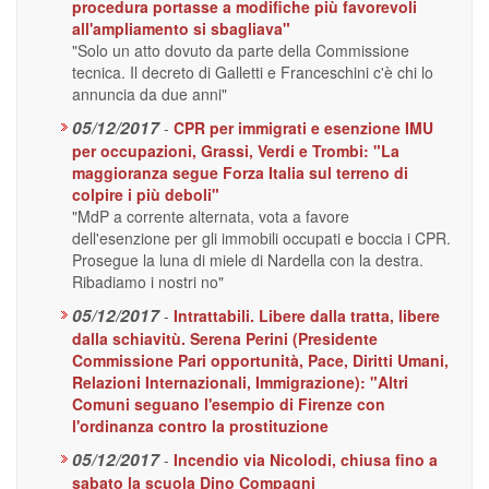
procedura portasse a modifiche più favorevoli
all'ampliamento si sbagliava"
"Solo un atto dovuto da parte della Commissione
tecnica. Il decreto di Galletti e Franceschini c'è chi lo
annuncia da due anni"
05/12/2017
-
CPR per immigrati e esenzione IMU
per occupazioni, Grassi, Verdi e Trombi: "La
maggioranza segue Forza Italia sul terreno di
colpire i più deboli"
"MdP a corrente alternata, vota a favore
dell'esenzione per gli immobili occupati e boccia i CPR.
Prosegue la luna di miele di Nardella con la destra.
Ribadiamo i nostri no"
05/12/2017
-
Intrattabili. Libere dalla tratta, libere
dalla schiavitù. Serena Perini (Presidente
Commissione Pari opportunità, Pace, Diritti Umani,
Relazioni Internazionali, Immigrazione): "Altri
Comuni seguano l'esempio di Firenze con
l'ordinanza contro la prostituzione
05/12/2017
-
Incendio via Nicolodi, chiusa fino a
sabato la scuola Dino Compagni