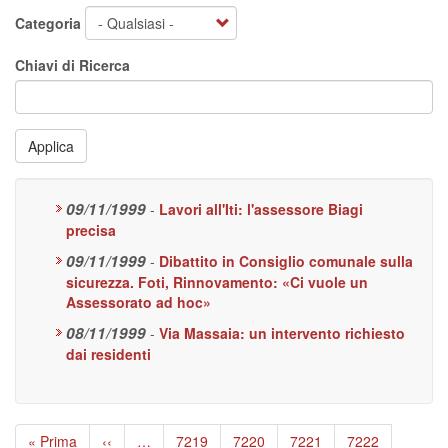
Categoria
Chiavi di Ricerca
Applica
09/11/1999
-
Lavori all'Iti: l'assessore Biagi
precisa
09/11/1999
-
Dibattito in Consiglio comunale sulla
sicurezza. Foti, Rinnovamento: «Ci vuole un
Assessorato ad hoc»
08/11/1999
-
Via Massaia: un intervento richiesto
dai residenti
Paginazione
Prima
« Prima
Pagina
‹‹
…
Page
7219
Page
7220
Page
7221
Page
7222