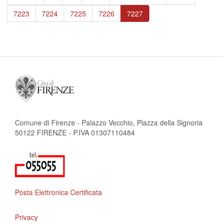
pagina
precedente
Page
7223
Page
7224
Page
7225
Page
7226
Pagina
7227
attuale
Comune di Firenze - Palazzo Vecchio, Piazza della Signoria
50122 FIRENZE - P.IVA 01307110484
Posta Elettronica Certificata
Privacy