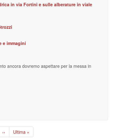
ica in via Fortini e sulle alberature in viale
Strozzi
le e immagini
uanto ancora dovremo aspettare per la messa in
Pagina
››
Ultima
Ultima »
successiva
pagina