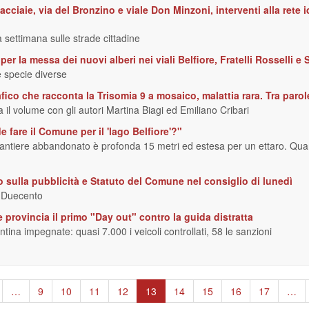
cciaie, via del Bronzino e viale Don Minzoni, interventi alla rete idr
a settimana sulle strade cittadine
er la messa dei nuovi alberi nei viali Belfiore, Fratelli Rosselli e 
 specie diverse
afico che racconta la Trisomia 9 a mosaico, malattia rara. Tra paro
 il volume con gli autori Martina Biagi ed Emiliano Cribari
e fare il Comune per il 'lago Belfiore'?"
el cantiere abbandonato è profonda 15 metri ed estesa per un ettaro. Q
sulla pubblicità e Statuto del Comune nel consiglio di lunedì
i Duecento
e provincia il primo "Day out" contro la guida distratta
entina impegnate: quasi 7.000 i veicoli controllati, 58 le sanzioni
gina
…
Page
9
Page
10
Page
11
Page
12
Pagina
13
Page
14
Page
15
Page
16
Page
17
…
ecedente
attuale