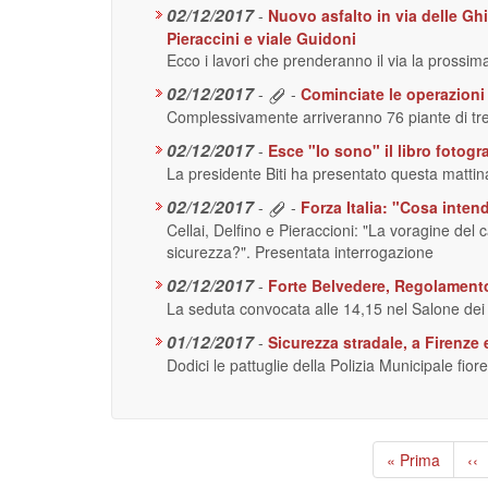
02/12/2017
-
Nuovo asfalto in via delle Ghia
Pieraccini e viale Guidoni
Ecco i lavori che prenderanno il via la prossim
02/12/2017
-
-
Cominciate le operazioni p
Complessivamente arriveranno 76 piante di tre
02/12/2017
-
Esce "Io sono" il libro fotogr
La presidente Biti ha presentato questa mattina
02/12/2017
-
-
Forza Italia: "Cosa intend
Cellai, Delfino e Pieraccioni: "La voragine d
sicurezza?". Presentata interrogazione
02/12/2017
-
Forte Belvedere, Regolamento 
La seduta convocata alle 14,15 nel Salone de
01/12/2017
-
Sicurezza stradale, a Firenze 
Dodici le pattuglie della Polizia Municipale fior
Paginazione
Prima
« Prima
Pa
‹‹
pagina
pr