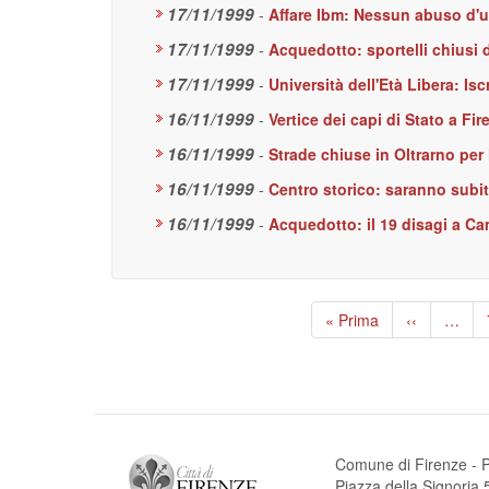
17/11/1999
-
Affare Ibm: Nessun abuso d'uff
17/11/1999
-
Acquedotto: sportelli chiusi 
17/11/1999
-
Università dell'Età Libera: Is
16/11/1999
-
Vertice dei capi di Stato a Fir
16/11/1999
-
Strade chiuse in Oltrarno per 
16/11/1999
-
Centro storico: saranno subito
16/11/1999
-
Acquedotto: il 19 disagi a C
Paginazione
Prima
« Prima
Pagina
‹‹
…
pagina
precedente
Comune di Firenze - P
Piazza della Signori