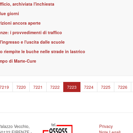
icio, archiviata l'inchiesta
due giorni
crizioni ancora aperte
enze: i provvedimenti di traffico
l'ingresso e l'uscita dalle scuole
 riempite le buche nelle strade in lastrico
ampo di Marte-Cure
Page
7219
Page
7220
Page
7221
Page
7222
Pagina
7223
Page
7224
Page
7225
Page
7226
attuale
alazzo Vecchio,
Privacy
a 50122 FIRENZE -
Note Legali