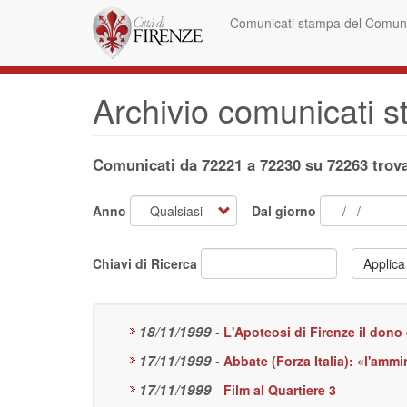
Salta
Comunicati stampa del Comune
al
contenuto
principale
Archivio comunicati 
Comunicati da 72221 a 72230 su 72263 trova
Anno
Dal giorno
Chiavi di Ricerca
Applica
18/11/1999
-
L'Apoteosi di Firenze il dono
17/11/1999
-
Abbate (Forza Italia): «l'ammi
17/11/1999
-
Film al Quartiere 3