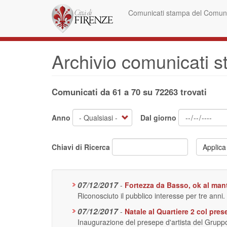
Salta
Comunicati stampa del Comune
al
contenuto
principale
Archivio comunicati 
Comunicati da 61 a 70 su 72263 trovati
Anno
Dal giorno
Chiavi di Ricerca
Applica
07/12/2017
-
Fortezza da Basso, ok al ma
Riconosciuto il pubblico interesse per tre anni.
07/12/2017
-
Natale al Quartiere 2 col pres
Inaugurazione del presepe d'artista del Grupp