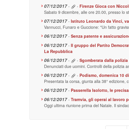
07/12/2017
-
-
Firenze Gioca con Niccolò
Sabato 9 dicembre, alle ore 20.00, presso lo s
07/12/2017
-
Istituto Leonardo da Vinci, va
Vannucci, Funaro e Guccione: "Un fatto gravi
06/12/2017
-
Senza patente e assicurazion
06/12/2017
-
Il gruppo del Partito Democra
La Repubblica
06/12/2017
-
-
Sgomberata dalla polizia
Denunciati due uomini. Controlli della polizia
06/12/2017
-
-
Podismo, domenica 10 dic
Presentata la corsa, giunta alla 38° edizione, 
06/12/2017
-
Passerella Isolotto, le preci
06/12/2017
-
Tramvia, gli operai al lavoro p
Oggi ultima riunione prima del Natale. Il sindaco
Paginazione