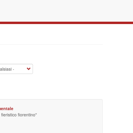
mentale
ieristico fiorentino"