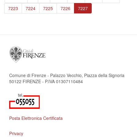
pagina
precedente
Page
7223
Page
7224
Page
7225
Page
7226
Pagina
7227
attuale
Comune di Firenze - Palazzo Vecchio, Piazza della Signoria
50122 FIRENZE - P.IVA 01307110484
Posta Elettronica Certificata
Privacy