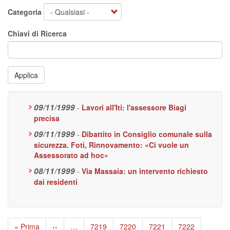
Categoria
Chiavi di Ricerca
Applica
09/11/1999
-
Lavori all'Iti: l'assessore Biagi
precisa
09/11/1999
-
Dibattito in Consiglio comunale sulla
sicurezza. Foti, Rinnovamento: «Ci vuole un
Assessorato ad hoc»
08/11/1999
-
Via Massaia: un intervento richiesto
dai residenti
Paginazione
Prima
« Prima
Pagina
‹‹
…
Page
7219
Page
7220
Page
7221
Page
7222