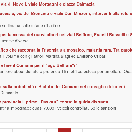
 via di Novoli, viale Morgagni e piazza Dalmazia
cciaie, via del Bronzino e viale Don Minzoni, interventi alla rete idr
a settimana sulle strade cittadine
er la messa dei nuovi alberi nei viali Belfiore, Fratelli Rosselli e 
 specie diverse
afico che racconta la Trisomia 9 a mosaico, malattia rara. Tra paro
 il volume con gli autori Martina Biagi ed Emiliano Cribari
e fare il Comune per il 'lago Belfiore'?"
el cantiere abbandonato è profonda 15 metri ed estesa per un ettaro. Q
sulla pubblicità e Statuto del Comune nel consiglio di lunedì
i Duecento
e provincia il primo "Day out" contro la guida distratta
entina impegnate: quasi 7.000 i veicoli controllati, 58 le sanzioni