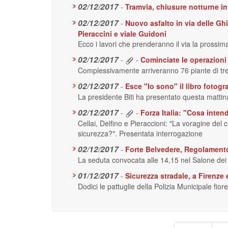
02/12/2017
-
Tramvia, chiusure notturne in
02/12/2017
-
Nuovo asfalto in via delle Ghia
Pieraccini e viale Guidoni
Ecco i lavori che prenderanno il via la prossim
02/12/2017
-
-
Cominciate le operazioni p
Complessivamente arriveranno 76 piante di tre
02/12/2017
-
Esce "Io sono" il libro fotogr
La presidente Biti ha presentato questa mattina
02/12/2017
-
-
Forza Italia: "Cosa intend
Cellai, Delfino e Pieraccioni: "La voragine d
sicurezza?". Presentata interrogazione
02/12/2017
-
Forte Belvedere, Regolamento 
La seduta convocata alle 14,15 nel Salone de
01/12/2017
-
Sicurezza stradale, a Firenze 
Dodici le pattuglie della Polizia Municipale fior
Paginazione