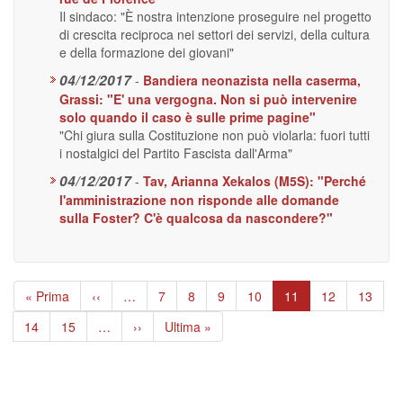
Il sindaco: "È nostra intenzione proseguire nel progetto
di crescita reciproca nei settori dei servizi, della cultura
e della formazione dei giovani"
04/12/2017
-
Bandiera neonazista nella caserma,
Grassi: "E' una vergogna. Non si può intervenire
solo quando il caso è sulle prime pagine"
"Chi giura sulla Costituzione non può violarla: fuori tutti
i nostalgici del Partito Fascista dall'Arma"
04/12/2017
-
Tav, Arianna Xekalos (M5S): "Perché
l'amministrazione non risponde alle domande
sulla Foster? C'è qualcosa da nascondere?"
Paginazione
Prima
« Prima
Pagina
‹‹
…
Page
7
Page
8
Page
9
Page
10
Pagina
11
Page
12
Page
13
pagina
precedente
attuale
Page
14
Page
15
…
Pagina
››
Ultima
Ultima »
successiva
pagina