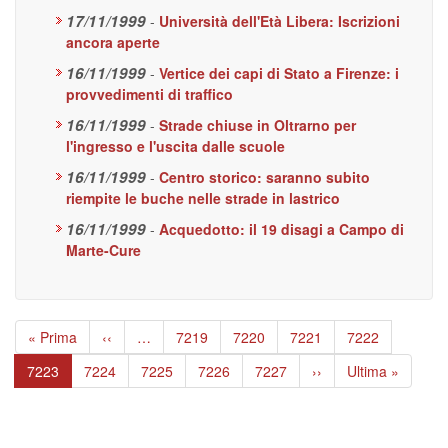
17/11/1999
-
Università dell'Età Libera: Iscrizioni
ancora aperte
16/11/1999
-
Vertice dei capi di Stato a Firenze: i
provvedimenti di traffico
16/11/1999
-
Strade chiuse in Oltrarno per
l'ingresso e l'uscita dalle scuole
16/11/1999
-
Centro storico: saranno subito
riempite le buche nelle strade in lastrico
16/11/1999
-
Acquedotto: il 19 disagi a Campo di
Marte-Cure
Paginazione
Prima
« Prima
Pagina
‹‹
…
Page
7219
Page
7220
Page
7221
Page
7222
pagina
precedente
Pagina
7223
Page
7224
Page
7225
Page
7226
Page
7227
Pagina
››
Ultima
Ultima »
attuale
successiva
pagina