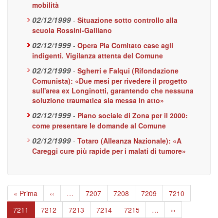
mobilità
02/12/1999
-
Situazione sotto controllo alla
scuola Rossini-Galliano
02/12/1999
-
Opera Pia Comitato case agli
indigenti. Vigilanza attenta del Comune
02/12/1999
-
Sgherri e Falqui (Rifondazione
Comunista): «Due mesi per rivedere il progetto
sull'area ex Longinotti, garantendo che nessuna
soluzione traumatica sia messa in atto»
02/12/1999
-
Piano sociale di Zona per il 2000:
come presentare le domande al Comune
02/12/1999
-
Totaro (Alleanza Nazionale): «A
Careggi cure più rapide per i malati di tumore»
Paginazione
Prima
« Prima
Pagina
‹‹
…
Page
7207
Page
7208
Page
7209
Page
7210
pagina
precedente
Pagina
7211
Page
7212
Page
7213
Page
7214
Page
7215
…
Pagina
››