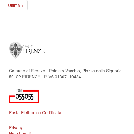
attuale
successiva
Ultima
Ultima »
pagina
Comune di Firenze - Palazzo Vecchio, Piazza della Signoria
50122 FIRENZE - P.IVA 01307110484
Posta Elettronica Certificata
Privacy
Note Legali