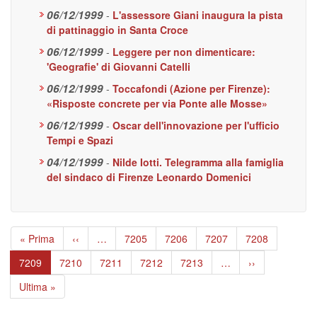
06/12/1999
-
L'assessore Giani inaugura la pista
di pattinaggio in Santa Croce
06/12/1999
-
Leggere per non dimenticare:
'Geografie' di Giovanni Catelli
06/12/1999
-
Toccafondi (Azione per Firenze):
«Risposte concrete per via Ponte alle Mosse»
06/12/1999
-
Oscar dell'innovazione per l'ufficio
Tempi e Spazi
04/12/1999
-
Nilde Iotti. Telegramma alla famiglia
del sindaco di Firenze Leonardo Domenici
Paginazione
Prima
« Prima
Pagina
‹‹
…
Page
7205
Page
7206
Page
7207
Page
7208
pagina
precedente
Pagina
7209
Page
7210
Page
7211
Page
7212
Page
7213
…
Pagina
››
attuale
successiva
Ultima
Ultima »
pagina