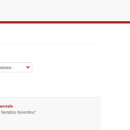
mentale
ieristico fiorentino"