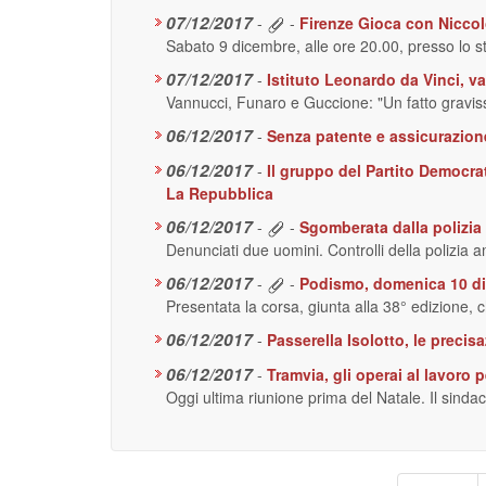
07/12/2017
-
-
Firenze Gioca con Niccolò
Sabato 9 dicembre, alle ore 20.00, presso lo s
07/12/2017
-
Istituto Leonardo da Vinci, va
Vannucci, Funaro e Guccione: "Un fatto gravi
06/12/2017
-
Senza patente e assicurazion
06/12/2017
-
Il gruppo del Partito Democra
La Repubblica
06/12/2017
-
-
Sgomberata dalla polizia
Denunciati due uomini. Controlli della polizia
06/12/2017
-
-
Podismo, domenica 10 dic
Presentata la corsa, giunta alla 38° edizione, 
06/12/2017
-
Passerella Isolotto, le preci
06/12/2017
-
Tramvia, gli operai al lavoro p
Oggi ultima riunione prima del Natale. Il sindaco
Paginazione