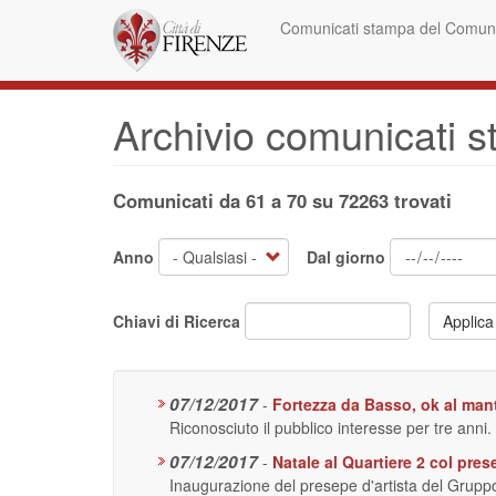
Salta
Comunicati stampa del Comune
al
contenuto
principale
Archivio comunicati 
Comunicati da 61 a 70 su 72263 trovati
Anno
Dal giorno
Chiavi di Ricerca
Applica
07/12/2017
-
Fortezza da Basso, ok al ma
Riconosciuto il pubblico interesse per tre anni.
07/12/2017
-
Natale al Quartiere 2 col pres
Inaugurazione del presepe d'artista del Grupp