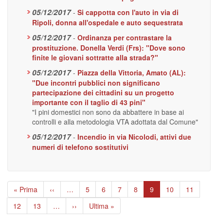
05/12/2017
-
Si cappotta con l'auto in via di
Ripoli, donna all'ospedale e auto sequestrata
05/12/2017
-
Ordinanza per contrastare la
prostituzione. Donella Verdi (Frs): "Dove sono
finite le giovani sottratte alla strada?"
05/12/2017
-
Piazza della Vittoria, Amato (AL):
"Due incontri pubblici non significano
partecipazione dei cittadini su un progetto
importante con il taglio di 43 pini"
"I pini domestici non sono da abbattere in base ai
controlli e alla metodologia VTA adottata dal Comune"
05/12/2017
-
Incendio in via Nicolodi, attivi due
numeri di telefono sostitutivi
Paginazione
Prima
« Prima
Pagina
‹‹
…
Page
5
Page
6
Page
7
Page
8
Pagina
9
Page
10
Page
11
pagina
precedente
attuale
Page
12
Page
13
…
Pagina
››
Ultima
Ultima »
successiva
pagina