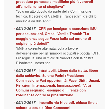
procedura portasse a modifiche più favorevoli
all'ampliamento si sbagliava"
"Solo un atto dovuto da parte della Commissione
tecnica. Il decreto di Galletti e Franceschini c'è chi lo
annuncia da due anni"
05/12/2017
-
CPR per immigrati e esenzione IMU
per occupazioni, Grassi, Verdi e Trombi: "La
maggioranza segue Forza Italia sul terreno di
colpire i più deboli"
"MdP a corrente alternata, vota a favore
dell'esenzione per gli immobili occupati e boccia i CPR.
Prosegue la luna di miele di Nardella con la destra.
Ribadiamo i nostri no"
05/12/2017
-
Intrattabili. Libere dalla tratta, libere
dalla schiavitù. Serena Perini (Presidente
Commissione Pari opportunità, Pace, Diritti Umani,
Relazioni Internazionali, Immigrazione): "Altri
Comuni seguano l'esempio di Firenze con
l'ordinanza contro la prostituzione
05/12/2017
-
Incendio via Nicolodi, chiusa fino a
sabato la scuola Dino Compagni