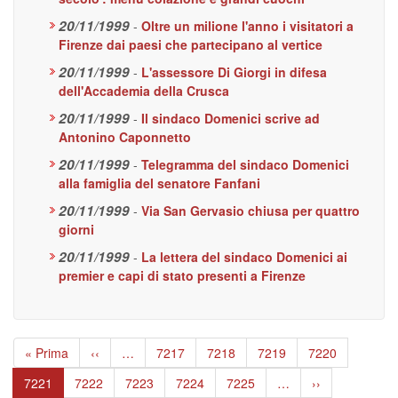
20/11/1999
-
Oltre un milione l'anno i visitatori a
Firenze dai paesi che partecipano al vertice
20/11/1999
-
L'assessore Di Giorgi in difesa
dell'Accademia della Crusca
20/11/1999
-
Il sindaco Domenici scrive ad
Antonino Caponnetto
20/11/1999
-
Telegramma del sindaco Domenici
alla famiglia del senatore Fanfani
20/11/1999
-
Via San Gervasio chiusa per quattro
giorni
20/11/1999
-
La lettera del sindaco Domenici ai
premier e capi di stato presenti a Firenze
Paginazione
Prima
« Prima
Pagina
‹‹
…
Page
7217
Page
7218
Page
7219
Page
7220
pagina
precedente
Pagina
7221
Page
7222
Page
7223
Page
7224
Page
7225
…
Pagina
››