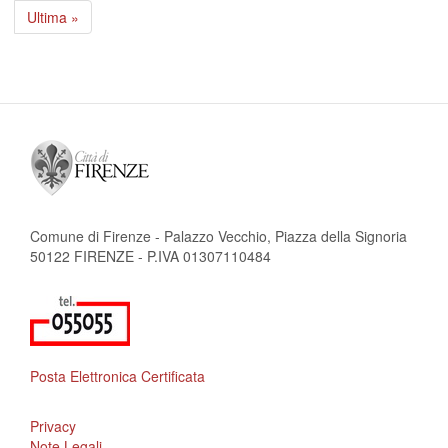
attuale
successiva
Ultima
Ultima »
pagina
Comune di Firenze - Palazzo Vecchio, Piazza della Signoria
50122 FIRENZE - P.IVA 01307110484
Posta Elettronica Certificata
Privacy
Note Legali