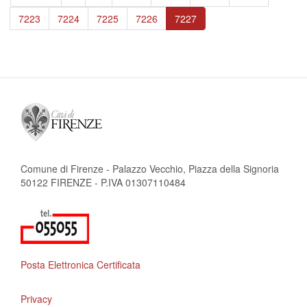
pagina
precedente
Page
7223
Page
7224
Page
7225
Page
7226
Pagina
7227
attuale
Comune di Firenze - Palazzo Vecchio, Piazza della Signoria
50122 FIRENZE - P.IVA 01307110484
Posta Elettronica Certificata
Privacy