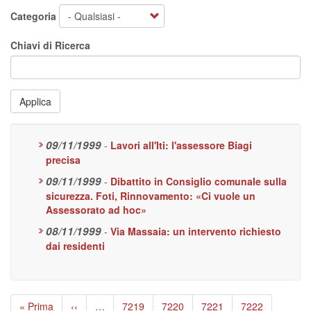
Categoria
Chiavi di Ricerca
Applica
09/11/1999
-
Lavori all'Iti: l'assessore Biagi
precisa
09/11/1999
-
Dibattito in Consiglio comunale sulla
sicurezza. Foti, Rinnovamento: «Ci vuole un
Assessorato ad hoc»
08/11/1999
-
Via Massaia: un intervento richiesto
dai residenti
Paginazione
Prima
« Prima
Pagina
‹‹
…
Page
7219
Page
7220
Page
7221
Page
7222