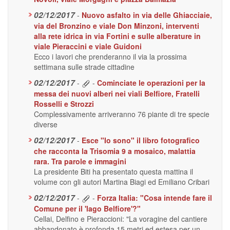
02/12/2017
-
Nuovo asfalto in via delle Ghiacciaie,
via del Bronzino e viale Don Minzoni, interventi
alla rete idrica in via Fortini e sulle alberature in
viale Pieraccini e viale Guidoni
Ecco i lavori che prenderanno il via la prossima
settimana sulle strade cittadine
02/12/2017
-
-
Cominciate le operazioni per la
messa dei nuovi alberi nei viali Belfiore, Fratelli
Rosselli e Strozzi
Complessivamente arriveranno 76 piante di tre specie
diverse
02/12/2017
-
Esce "Io sono" il libro fotografico
che racconta la Trisomia 9 a mosaico, malattia
rara. Tra parole e immagini
La presidente Biti ha presentato questa mattina il
volume con gli autori Martina Biagi ed Emiliano Cribari
02/12/2017
-
-
Forza Italia: "Cosa intende fare il
Comune per il 'lago Belfiore'?"
Cellai, Delfino e Pieraccioni: "La voragine del cantiere
abbandonato è profonda 15 metri ed estesa per un