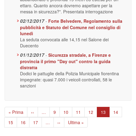
ettaro. Quanto ancora dovremo aspettare per la
messa in sicurezza?". Presentata interrogazione
02/12/2017
-
Forte Belvedere, Regolamento sulla
pubblicità e Statuto del Comune nel consiglio di
lunedì
La seduta convocata alle 14,15 nel Salone dei
Duecento
01/12/2017
-
Sicurezza stradale, a Firenze e
provincia il primo "Day out" contro la guida
distratta
Dodici le pattuglie della Polizia Municipale fiorentina
impegnate: quasi 7.000 i veicoli controllati, 58 le
sanzioni
Paginazione
Prima
« Prima
Pagina
‹‹
…
Page
9
Page
10
Page
11
Page
12
Pagina
13
Page
14
pagina
precedente
attuale
Page
15
Page
16
Page
17
…
Pagina
››
Ultima
Ultima »
successiva
pagina